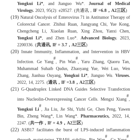
Yongkui Li*
, and Jianguo Wu*.
Journal of Medical
，
区
共
Virology.
2023,
95(2): e28527
.
(
通讯，
IF =
6.8
A2
三
)
(19)
Natural Oncolysis of Enterovirus 71 in Antitumor Therapy of
Colorectal Cancer. Zhihui Ruan, Jiangyang Chi, Yue Kong,
Chengcheng Li, Xiaolan Ruan, Xing Zhou, Yanxi Chen,
Yongkui Li*
, and Zhen Luo*.
Advanced Biology.
2023,
共
区
2200336. (
通讯
, IF = 3.7
，
A2
三
)
(20)
Innate Immunity, Inflammation, and Intervention in HBV
#
#
Infection. Ge Yang
, Pin Wan
, Yaru Zhang, Qiaoru Tan,
Muhammad Suhaib Qudus, Zhaoyang Yue, Wei Luo, Wen
Zhang, Jianhua Ouyang,
Yongkui Li*
, Jianguo Wu.
Viruses.
，
区
2022, 14, 2275. (
通讯，
IF =
3.8
A2
三
)
(21)
G-Quadruplex Linked DNA Guides Selective Transfection
#
into Nucleolin-Overexpressing Cancer Cells. Mengxi Xiang
,
#
Yongkui Li
, Jia Liu, Jie Shi, Yizhi Ge, Chen Peng, Yawen
Bin, Zheng Wang*, Lin Wang*.
Pharmaceutics,
2022, 14,
，
区
2247. (
共一作，
IF =
4.9
A2
三
)
(22)
ASB17 facilitates the burst of LPS-induced inflammation
#
#
through maintaining TRAF6 stability. Pin Wan
, Ge Yang
,