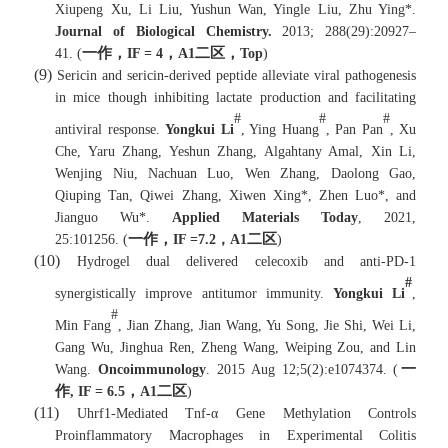
Xiupeng Xu, Li Liu, Yushun Wan, Yingle Liu, Zhu Ying*.
Journal of Biological Chemistry.
2013; 288(29):20927–
一作，
，
二区，
41.
(
IF = 4
A1
Top
)
(9)
Sericin and sericin-derived peptide alleviate viral pathogenesis
in mice though inhibiting lactate production and facilitating
#
#
#
antiviral response.
Yongkui Li
, Ying Huang
, Pan Pan
, Xu
Che, Yaru Zhang, Yeshun Zhang, Algahtany Amal, Xin Li,
Wenjing Niu, Nachuan Luo, Wen Zhang, Daolong Gao,
Qiuping Tan, Qiwei Zhang, Xiwen Xing*, Zhen Luo*, and
Jianguo Wu*.
Applied Materials Today
,
2021,
一作，
二区
25:101256.
(
IF =
7.2
，
A1
)
(10)
Hydrogel dual delivered celecoxib and anti-PD-1
#
synergistically improve antitumor immunity.
Yongkui Li
,
#
Min Fang
, Jian Zhang, Jian Wang, Yu Song, Jie Shi, Wei Li,
Gang Wu, Jinghua Ren, Zheng Wang, Weiping Zou, and Lin
一
Wang.
Oncoimmunology
.
2015 Aug 12;5(2):e1074374. (
作
，
二区
,
IF =
6.5
A1
)
(11)
Uhrf1-Mediated Tnf-α Gene Methylation Controls
Proinflammatory Macrophages in Experimental Colitis