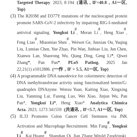
Targeted Therapy
. 2023, 8:194.
(
通讯，
IF=
40.8
，
A1
一区
,
Top
)
(3)
The R203M and D377Y mutations of the nucleocapsid protein
promote SARS-CoV-2 infectivity by impairing RIG-I-mediated
#
#
#
antiviral signaling
.
Yongkui Li
, Moran Li
, Heng Xiao
,
#
#
Feng Liao
, Miaomiao Shen
, Weiwei Ge, Junxian Ou, Yuqing
Liu, Lumiao Chen, Yue Zhao, Pin Wan, Jinbiao Liu, Jun Chen,
Xianwu Lan, Shaorong Wu, Qiang Ding, Geng Li
*
, Qiwei
Zhang
*
, Pan Pan
*
.
PLoS Pathog.
2025 Jan
一作
22;21(1):e1012886.
(
，
IF = 5.
5,
A1
一区
, Top
)
(4)
A programmable DNA nanodevice for colorimetric detection of
DNA methyltransferase activity using functionalized hemin/G-
quadruplex DNAzyme.
Wenxu Yuan, Kaiting Xiao, Xingxing
Liu, Yanming Lai, Fazeng Luo, Wei Xiao, Jinjun Wu, Pan
Pan*,
Yongkui Li*
, Heng Xiao*.
Analytica Chimica
共
一区
Acta.
2023, 1273:341559.
(
通讯，
IF=
5.7
,
A1
, Top
)
(5)
IL33 Promotes Colon Cancer Cell Stemness via JNK
#
Activation and Macrophage Recruitment. Min Fang
,
Yongkui
#
#
Li
, Kai Huang
, Shanshan Qi, Jian Zhang,Witold Zgodzinski,