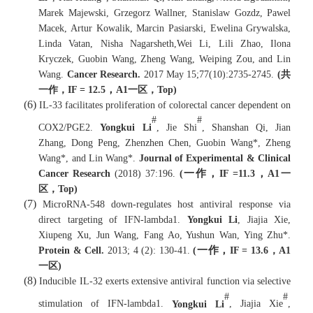
Marek Majewski, Grzegorz Wallner, Stanislaw Gozdz, Pawel
Macek, Artur Kowalik, Marcin Pasiarski, Ewelina Grywalska,
Linda Vatan, Nisha Nagarsheth,Wei Li, Lili Zhao, Ilona
Kryczek, Guobin Wang, Zheng Wang,
Weiping Zou, and Lin
Wang.
Cancer Research.
2017 May 15;77(10):2735-2745.
(
共
，
一作，
IF = 1
2.5
A1
一区，
Top
)
(6)
IL-33 facilitates proliferation of colorectal cancer dependent on
#
#
COX2/PGE2.
Yongkui Li
, Jie Shi
, Shanshan Qi, Jian
Zhang, Dong Peng, Zhenzhen Chen, Guobin Wang*, Zheng
Wang*, and Lin Wang*.
Journal of Experimental & Clinical
一作，
，
Cancer Research
(2018) 37:196.
(
IF =11.3
A1
一
区，
Top
)
(7)
MicroRNA-548 down-regulates host antiviral response via
direct targeting of IFN-lambda1.
Yongkui Li
, Jiajia Xie,
Xiupeng Xu, Jun Wang, Fang Ao, Yushun Wan, Ying Zhu
*
.
一作，
Protein & Cell.
2013; 4 (2): 130-41.
(
IF =
13.6
，
A1
一区
)
(8)
Inducible IL-32 exerts extensive antiviral function via selective
#
#
stimulation of IFN-lambda1.
Yongkui Li
, Jiajia Xie
,