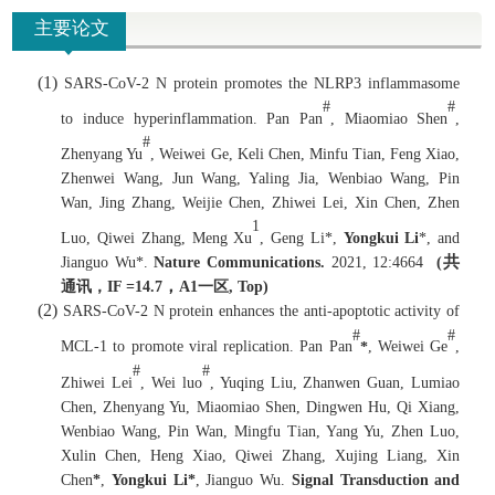
主要论文
(1)
SARS-CoV-2 N protein promotes the NLRP3 inflammasome
#
#
to induce hyperinflammation. Pan Pan
, Miaomiao Shen
,
#
Zhenyang Yu
, Weiwei Ge, Keli Chen, Minfu Tian, Feng Xiao,
Zhenwei Wang, Jun Wang, Yaling Jia, Wenbiao Wang, Pin
Wan, Jing Zhang, Weijie Chen, Zhiwei Lei, Xin Chen, Zhen
1
Luo, Qiwei Zhang, Meng Xu
, Geng Li*,
Yongkui Li
*, and
共
Jianguo Wu*.
Nature Communications.
2021, 12:4664
(
，
通讯，
IF =
14.7
A1
一区
, Top
)
(2)
SARS-CoV-2 N protein enhances the anti-apoptotic activity of
#
#
MCL-1 to promote viral replication. Pan Pan
*
, Weiwei Ge
,
#
#
Zhiwei Lei
, Wei luo
, Yuqing Liu, Zhanwen Guan, Lumiao
Chen, Zhenyang Yu, Miaomiao Shen, Dingwen Hu, Qi Xiang,
Wenbiao Wang, Pin Wan, Mingfu Tian, Yang Yu, Zhen Luo,
Xulin Chen, Heng Xiao, Qiwei Zhang, Xujing Liang, Xin
Chen
*
,
Yongkui Li*
, Jianguo Wu.
Signal Transduction and