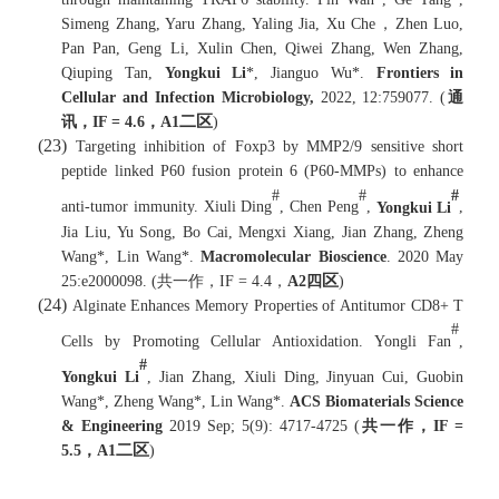
Simeng Zhang, Yaru Zhang, Yaling Jia, Xu Che
，
Zhen Luo,
Pan Pan, Geng Li, Xulin Chen, Qiwei Zhang, Wen Zhang,
Qiuping Tan,
Yongkui Li
*, Jianguo Wu*.
Frontiers in
Cellular and Infection Microbiology,
2022, 12:759077. (
通
二区
讯，
IF =
4.6
，
A1
)
(23)
Targeting inhibition of Foxp3 by MMP2/9 sensitive short
peptide linked P60 fusion protein 6 (P60-MMPs) to enhance
#
#
#
anti-tumor immunity. Xiuli Ding
, Chen Peng
,
Yongkui Li
,
Jia Liu, Yu Song, Bo Cai, Mengxi Xiang, Jian Zhang, Zheng
Wang*, Lin Wang*.
Macromolecular Bioscience
. 2020 May
区
25:e2000098. (
共一作，
IF = 4.
4
，
A2
四
)
(24)
Alginate Enhances Memory Properties of Antitumor CD8+ T
#
Cells by Promoting Cellular Antioxidation. Yongli Fan
,
#
Yongkui Li
, Jian Zhang, Xiuli Ding, Jinyuan Cui, Guobin
Wang*, Zheng Wang*, Lin Wang*.
ACS Biomaterials Science
& Engineering
2019 Sep; 5(9): 4717-4725 (
共一作，
IF =
二区
5.
5
，
A1
)