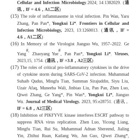
Cellular and Infection Microbiology
.2024; 14:1382029.
(
通
二区
讯，
IF =
4.6
，
A1
)
(15)
The role of
inflammasome in viral infection.
Pin Wan, Yaru
Zhang, Pan Pan*,
Yongkui Li*
.
Frontiers in Cellular and
Infection Microbiology,
2023, 13:1260013. (
通讯，
IF =
二区
4.6
，
A1
)
(16)
In Memory of the Virologist Jianguo Wu, 1957–2022
.
Ge
#,
#
Yang
Zhaoyang Yue
, Pan Pan*,
Yongkui Li*
.
Viruses
,
，
区
2023,15, 1754. (
通讯，
IF =
3.8
A2
三
)
(17)
The roles of critical pro-inflammatory cytokines in the drive
of cytokine storm during SARS-CoV-2 infection. Muhammad
Suhaib Qudus, Mingfu Tian, Summan Sirajuddin, Siyu Liu,
Uzair Afaq, Muneeba Wali, Jinbiao Liu, Pan Pan, Zhen Luo,
Qiwei Zhang, Ge Yang*, Pin Wan*,
Yongkui Li*
, Jianguo
Wu.
Journal of Medical Virology.
2023, 95:e28751.
(
通讯，
，
区
IF =
6.8
A2
三
)
(18)
Inhibition of PIKFYVE kinase interferes ESCRT pathway to
suppress RNA virus replication.
Zhen Luo, Yicong Liang,
Mingfu Tian, Rui Su, Muhammad Adnan Shereend, Jialing
Yin, Zhihui Ruan, Kailang Wu, Jun Guo, Qiwei Zhang*,