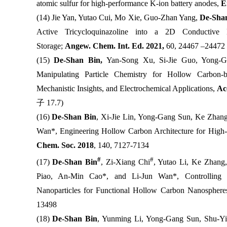
atomic sulfur for high-performance K-ion battery anodes,
E
(14) Jie Yan, Yutao Cui, Mo Xie, Guo-Zhan Yang,
De-Shan
Active Tricycloquinazoline into a 2D Conductive 
Storage;
Angew. Chem. Int. Ed. 2021,
60, 24467 –24472
(15)
De-Shan Bin,
Yan-Song Xu, Si-Jie Guo, Yong-G
Manipulating Particle Chemistry for Hollow Carbon-ba
Mechanistic Insights, and Electrochemical Applications,
Ac
子
17.7)
(16)
De-Shan Bin
, Xi-Jie Lin, Yong-Gang Sun, Ke Zhan
Wan*, Engineering Hollow Carbon Architecture for High
Chem. Soc. 2018
, 140, 7127-7134
#
#
(17)
De-Shan Bin
, Zi-Xiang Chi
, Yutao Li, Ke Zhang
Piao, An-Min Cao*, and Li-Jun Wan*, Controlling t
Nanoparticles for Functional Hollow Carbon Nanosphere
13498
(18)
De-Shan Bin
, Yunming Li, Yong-Gang Sun, Shu-Y