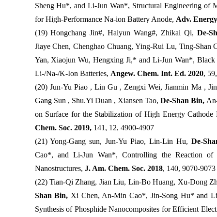
Sheng Hu*, and Li-Jun Wan*, Structural Engineering of M
for High-Performance Na-ion Battery Anode,
Adv. Energy
(19) Hongchang Jin#, Haiyun Wang#, Zhikai Qi,
De-Sh
Jiaye Chen, Chenghao Chuang, Ying-Rui Lu, Ting-Shan 
Yan, Xiaojun Wu, Hengxing Ji,* and Li-Jun Wan*, Black
Li-/Na-/K-Ion Batteries,
Angew. Chem. Int. Ed. 2020
, 59
(20) Jun-Yu Piao , Lin Gu , Zengxi Wei, Jianmin Ma , J
Gang Sun , Shu.Yi Duan , Xiansen Tao,
De-Shan Bin,
An-
on Surface for the Stabilization of High Energy Cathode 
Chem. Soc. 2019,
141, 12, 4900-4907
(21) Yong-Gang sun, Jun-Yu Piao, Lin-Lin Hu,
De-Sha
Cao*, and Li-Jun Wan*, Controlling the Reaction of
Nanostructures,
J. Am. Chem. Soc. 2018
, 140, 9070-9073
(22) Tian-Qi Zhang, Jian Liu, Lin-Bo Huang, Xu-Dong 
Shan Bin,
Xi Chen, An-Min Cao*, Jin-Song Hu* and Li
Synthesis of Phosphide Nanocomposites for Efficient Elect