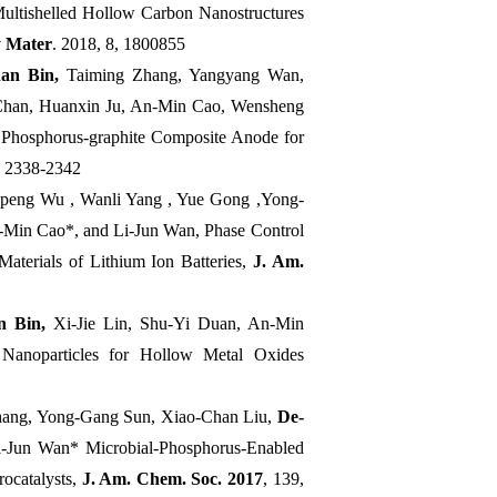
ultishelled Hollow Carbon Nanostructures
 Mater
. 2018, 8, 1800855
an Bin,
Taiming Zhang, Yangyang Wan,
Chan, Huanxin Ju, An-Min Cao, Wensheng
 Phosphorus-graphite Composite Anode for
, 2338-2342
inpeng Wu , Wanli Yang , Yue Gong ,Yong-
Min Cao*, and Li-Jun Wan, Phase Control
Materials of Lithium Ion Batteries,
J. Am.
n Bin,
Xi-Jie Lin, Shu-Yi Duan, An-Min
 Nanoparticles for Hollow Metal Oxides
Zhang, Yong-Gang Sun, Xiao-Chan Liu,
De-
-Jun Wan* Microbial-Phosphorus-Enabled
rocatalysts,
J. Am. Chem. Soc. 2017
, 139,