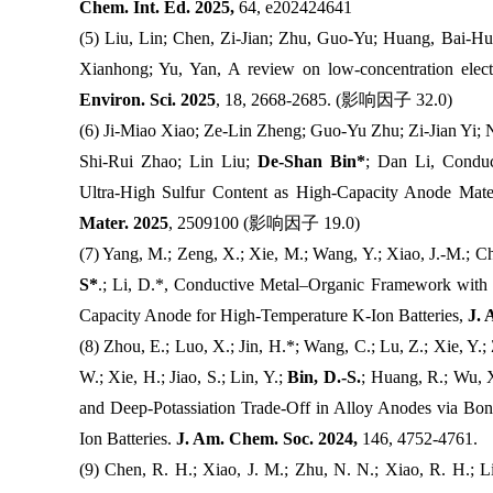
Chem. Int. Ed. 2025,
64, e202424641
(5) Liu, Lin; Chen, Zi-Jian; Zhu, Guo-Yu; Huang, Bai-Hu
Xianhong; Yu, Yan, A review on low-concentration electr
Environ. Sci. 2025
, 18, 2668-2685. (
影响因子
32.0)
(6) Ji-Miao Xiao; Ze-Lin Zheng; Guo-Yu Zhu; Zi-Jian Yi;
Shi-Rui Zhao; Lin Liu;
De-Shan Bin*
; Dan Li, Conduc
Ultra-High Sulfur Content as High-Capacity Anode Mater
Mater. 2025
, 2509100 (
影响因子
19.0)
(7) Yang, M.; Zeng, X.; Xie, M.; Wang, Y.; Xiao, J.-M.; Ch
S*
.; Li, D.*, Conductive Metal–Organic Framework with 
Capacity Anode for High-Temperature K-Ion Batteries,
J. 
(8) Zhou, E.; Luo, X.; Jin, H.*; Wang, C.; Lu, Z.; Xie, Y.;
W.; Xie, H.; Jiao, S.; Lin, Y.;
Bin, D.-S.
; Huang, R.; Wu, 
and Deep-Potassiation Trade-Off in Alloy Anodes via Bo
Ion Batteries.
J. Am. Chem. Soc. 2024,
146, 4752-4761.
(9) Chen, R. H.; Xiao, J. M.; Zhu, N. N.; Xiao, R. H.; Li