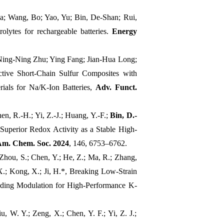
a; Wang, Bo; Yao, Yu; Bin, De-Shan; Rui,
olytes for rechargeable batteries.
Energy
 Ning-Ning Zhu; Ying Fang; Jian-Hua Long;
tive Short-Chain Sulfur Composites with
ials for Na/K-Ion Batteries,
Adv. Funct.
en, R.-H.; Yi, Z.-J.; Huang, Y.-F.;
Bin, D.-
Superior Redox Activity as a Stable High-
Am. Chem. Soc. 2024
, 146, 6753–6762.
 Zhou, S.; Chen, Y.; He, Z.; Ma, R.; Zhang,
X.; Kong, X.; Ji, H.*, Breaking Low-Strain
nding Modulation for High-Performance K-
u, W. Y.; Zeng, X.; Chen, Y. F.; Yi, Z. J.;