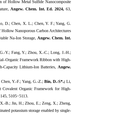
ion of Hollow Metal Sulfide Nanocomposite
ature,
Angew. Chem. Int. Ed. 2024,
63,
, D.; Chen, X. L.; Chen, Y. F.; Yang, G.
n of Hollow Nanoporous Carbon Architectures
table Na‐Ion Storage,
Angew. Chem. Int.
G.-Y.; Fang, Y.; Zhou, X.-C.; Long, J.-H.;
etal–Organic Framework Ribbon with High-
h-Capacity Lithium-Ion Batteries,
Angew.
; Chen, Y.-F.; Yang, G.-Z.;
Bin, D.-S*.;
Li,
st Covalent Organic Framework for High-
145, 5105−5113.
 X.-B.; Jin, H.; Zhou, E.; Zeng, X.; Zheng,
nated potassium storage enabled by single-