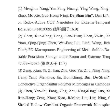
(1) Menghua Yang, Yan-Fang Huang, Ying Wang, Ying 
Zhao, Mo Xie, Guo-Hong Ning,
De-Shan Bin*,
Dan Li*; 
on Redox-Active COF Nanotubes for Extreme-Temperatu
Ed.
2026;
0:e4036095 (
影响因子
16.9)
(2) Chen, Run-Hang; Long, Jian-Huan; Chen, Zi-Jia; Ze
Yuan, Qing-Qing; Chen, Wei-Fan; Liu, Lin*; Wang, Jiz
Dan*; 3D Macroporous Engineering of Metal Sulfide-Base
stable Potassium Storage under Room and Extreme Temp
47027−47035 (
影响因子
15.7)
(3) Zeng, Xian; Yi, Zi-Jian; Zhu, Guo-Yu; Zhu, Ning-Ning
Hang; Yang, Menghua; Jin, Hongchang;
Bin, De-Shan*
Conductive Organosulfur Polymer Microcages as Cathodes
(4) Chen, Yan‐Fei; Fang, Ying; Zhu, Ning‐Ning; Luo, 
Run‐Hang; Zeng, Xian; Xiao, Ji‐Miao; Liu, Lin; Ning, 
Shelled Hollow Covalent Organic Framework Nanosphere