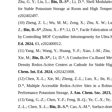
Zhu, G. Y.; Liu, L.;
Bin, D.-S*
.; Li, D.*, Shell Modulat
for Stable Potassium Storage at Room and High Temper
e202402497.
(10) Zheng, Z. L.; Wu, M. M.; Zeng, X.; Zhu, X. W.; Luo
Z.;
Bin, D.-S*
.;Zhou, X.- P.*; Li, D.*, Facile Fabricatio
by Controlling MOF Crystalline Inhomogeneity for Ultra‐S
Ed. 2024,
63, e202400012.
(11) Yang, M.; Wang, Y.; Huang, Y.-F.; Xiao, J.-M.; Zhu, 
Xie, M.;
Bin, D.-S*.
; Li, D.*, A Conductive Cu-Based M
Density Redox-Active Centers as Cathode for Stable Hig
Chem. Int. Ed. 2024
, e202421008.
(12) Chen, X.-L.; Xie, M.; Zheng, Z.-L.; Luo, X.; Jin, H.
D.*, Multiple Accessible Redox-Active Sites in a Robu
Performance Potassium Storage,
J. Am. Chem. Soc. 2023,
(13) Yang, G.-Z.; Chen, Y.-F.; Feng, B.-Q.; Ye, C.-X.; Ye,
Z.-L.; Chen, X.-L.;
Bin, D.-S.*
; Cao, A.-M.*, Surface-domi