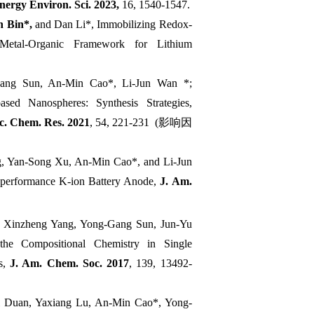
nergy Environ. Sci. 2023,
16, 1540-1547.
 Bin*,
and Dan Li*, Immobilizing Redox-
Metal-Organic Framework for Lithium
ang Sun, An-Min Cao*, Li-Jun Wan *;
sed Nanospheres: Synthesis Strategies,
c. Chem. Res. 2021
, 54, 221-231 (
影响因
g, Yan-Song Xu, An-Min Cao*, and Li-Jun
-performance K-ion Battery Anode,
J. Am.
, Xinzheng Yang, Yong-Gang Sun, Jun-Yu
he Compositional Chemistry in Single
s,
J. Am. Chem. Soc. 2017
, 139, 13492-
i Duan, Yaxiang Lu, An-Min Cao*, Yong-