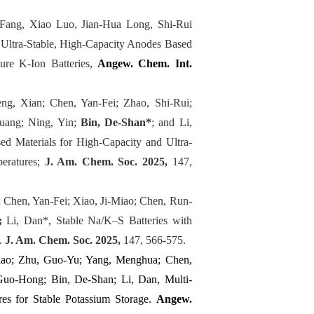
Fang, Xiao Luo, Jian-Hua Long, Shi-Rui
Ultra-Stable, High-Capacity Anodes Based
re K-Ion Batteries,
Angew. Chem. Int.
ng, Xian; Chen, Yan-Fei; Zhao, Shi-Rui;
huang; Ning, Yin;
Bin, De-Shan*
; and Li,
d Materials for High-Capacity and Ultra-
eratures;
J. Am. Chem. Soc. 2025,
147,
; Chen, Yan-Fei; Xiao, Ji-Miao; Chen, Run-
;
Li, Dan*, Stable Na/K–S Batteries with
.
J. Am. Chem. Soc. 2025,
147, 566-575.
Xiao; Zhu, Guo‐Yu; Yang, Menghua; Chen,
Guo‐Hong; Bin, De‐Shan; Li, Dan, Multi‐
s for Stable Potassium Storage.
Angew.