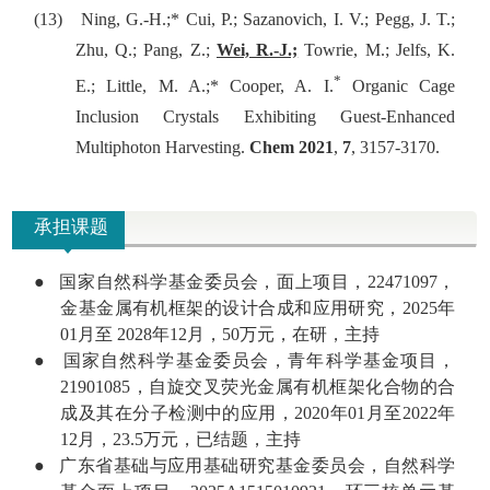
(13)
Ning, G.-H.;* Cui, P.; Sazanovich, I. V.; Pegg, J. T.;
Zhu, Q.; Pang, Z.;
Wei, R.-J.;
Towrie, M.; Jelfs, K.
*
E.; Little, M. A.;* Cooper, A. I.
Organic Cage
Inclusion Crystals Exhibiting Guest-Enhanced
Multiphoton Harvesting.
Chem
2021
,
7
, 3157-3170.
承担课题
●
国家自然科学基金委员会，面上项目，
22471097
，
金基金属有机框架的设计合成和应用研究，
2025
年
01
月
至
2028
年
12
月，
50
万元，在研，主持
●
国家自然科学基金委员会，青年科学基金项目，
21901085
，自旋交叉荧光金属有机框架化合物的合
成及其在分子检测中的应用，
2020
年
01
月
至
2022
年
12
月，
23.5
万元，已结题，主持
●
广东省基础与应用基础研究基金委员会，自然科学