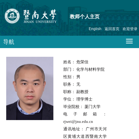
教师个人主页
English
返回首页
欢迎登录
导航
姓名：
危荣佳
部门：
化学与材料学院
性别：
男
职务：
无
职称：
副教授
学位：
理学博士
毕业院校：
厦门大学
电子邮箱：
rjwei@jnu.edu.cn
通讯地址：
广州市天河
区黄埔大道西暨南大学