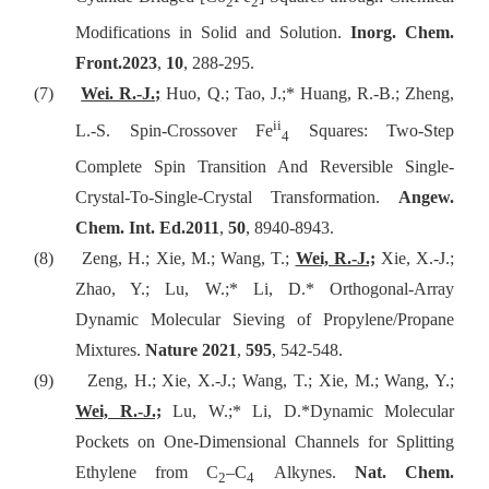
2
2
Modifications in Solid and Solution.
Inorg. Chem.
Front.
2023
,
10
, 288-295.
(7)
Wei. R.-J.;
Huo, Q.; Tao, J.;* Huang, R.-B.; Zheng,
ii
L.-S. Spin-Crossover Fe
Squares: Two-Step
4
Complete Spin Transition And Reversible Single-
Crystal-To-Single-Crystal Transformation.
Angew.
Chem. Int. Ed.
2011
,
50
, 8940-8943.
(8)
Zeng, H.; Xie, M.; Wang, T.;
Wei, R.-J.;
Xie, X.-J.;
Zhao, Y.; Lu, W.;* Li, D.* Orthogonal-Array
Dynamic Molecular Sieving of Propylene/Propane
Mixtures.
Nature
2021
,
595
, 542-548.
(9)
Zeng, H.; Xie, X.-J.; Wang, T.; Xie, M.; Wang, Y.;
Wei, R.-J.;
Lu, W.;* Li, D.*
Dynamic Molecular
Pockets on One-Dimensional Channels for Splitting
Ethylene from C
–C
Alkynes.
Nat. Chem.
2
4