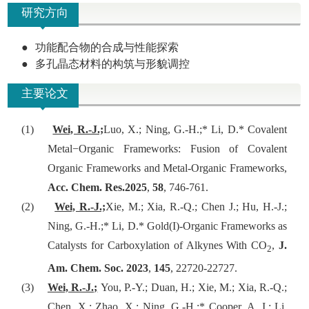
研究方向
●
功能配合物的合成与性能探索
●
多孔晶态材料的构筑与形貌调控
主要论文
(1)
Wei, R.-J.;
Luo, X.; Ning, G.-H.;* Li, D.*
Covalent
Metal−Organic Frameworks: Fusion of Covalent
Organic Frameworks and Metal-Organic Frameworks,
Acc. Chem. Res.
2025
,
58
, 746-761.
(2)
Wei, R.-J.;
Xie, M.; Xia, R.-Q.; Chen J.; Hu, H.-J.;
Ning, G.-H.;* Li, D.* Gold
(I)-Organic Frameworks as
Catalysts for Carboxylation of Alkynes With CO
,
J.
2
Am. Chem. Soc.
2023
,
145
, 22720-22727.
(3)
Wei, R.-J.;
You, P.-Y.; Duan, H.; Xie, M.; Xia, R.-Q.;
Chen, X.; Zhao, X.; Ning, G.-H.;* Cooper, A. I.; Li,