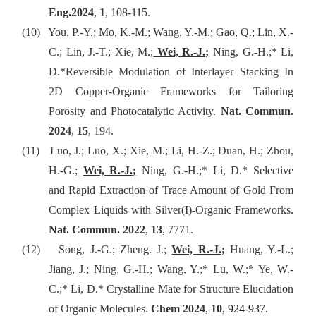
Eng.
2024
,
1
, 108-115.
(10)
You, P.-Y.; Mo, K.-M.; Wang, Y.-M.; Gao, Q.; Lin, X.-
C.; Lin, J.-T.; Xie, M.;
Wei, R.-J.;
Ning, G.-H.;* Li,
D.*
Reversible Modulation of Interlayer Stacking In
2D Copper-Organic Frameworks for Tailoring
Porosity and Photocatalytic Activity.
Nat. Commun.
2024
,
15
, 194.
(11)
Luo, J.; Luo, X.; Xie, M.; Li, H.-Z.; Duan, H.; Zhou,
H.-G.;
Wei, R.-J.;
Ning, G.-H.;* Li, D.* Selective
and Rapid Extraction of Trace Amount of Gold From
Complex Liquids with Silver(I)-Organic Frameworks.
Nat. Commun.
2022
,
13
, 7771.
(12)
Song, J.-G.; Zheng. J.;
Wei, R.-J.;
Huang, Y.-L.;
Jiang, J.; Ning, G.-H.; Wang, Y.;* Lu, W.;* Ye, W.-
C.;* Li, D.* Crystalline Mate for Structure Elucidation
of Organic Molecules.
Chem
2024
,
10
,
924-937.