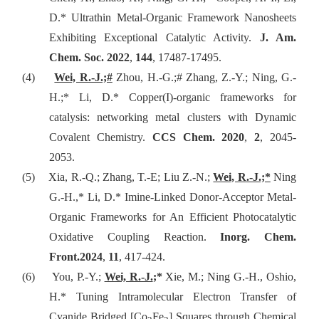
D.* Ultrathin Metal-Organic Framework Nanosheets
Exhibiting Exceptional Catalytic Activity.
J. Am.
Chem. Soc.
2022
,
144
, 17487-17495.
(4)
Wei, R.-J.;#
Zhou, H.-G.;# Zhang, Z.-Y.; Ning, G.-
H.;* Li, D.* Copper(I)-organic frameworks for
catalysis: networking metal clusters with Dynamic
Covalent Chemistry.
CCS Chem.
2020
,
2
, 2045-
2053.
(5)
Xia, R.-Q.; Zhang, T.-E; Liu Z.-N.;
Wei, R.-J.;*
Ning
G.-H.,* Li, D.*
Imine-Linked Donor-Acceptor Metal-
Organic Frameworks for An Efficient Photocatalytic
Oxidative Coupling Reaction.
Inorg. Chem.
Front.
2024
,
11
, 417-424.
(6)
You, P.-Y.;
Wei, R.-J.
;*
Xie, M.; Ning G.-H., Oshio,
H.* Tuning Intramolecular Electron Transfer of
Cyanide Bridged [Co
Fe
] Squares through Chemical