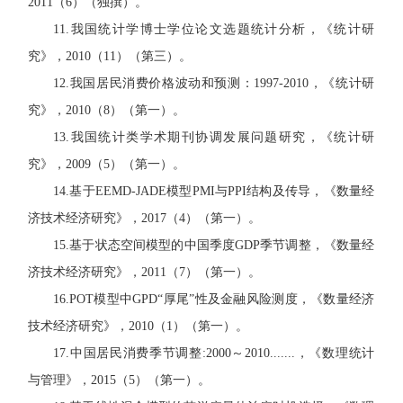
2011
（
6
）（独撰）。
11.
我国统计学博士学位论文选题统计分析，《统计研
究》，
2010
（
11
）（第三）。
12.
我国居民消费价格波动和预测：
1997-2010
，《统计研
究》，
2010
（
8
）（第一）。
13.
我国统计类学术期刊协调发展问题研究，《统计研
究》，
2009
（
5
）（第一）。
14.
基于
EEMD-JADE
模型
PMI
与
PPI
结构及传导，《数量经
济技术经济研究》，
2017
（
4
）（第一）。
15.
基于状态空间模型的中国季度
GDP
季节调整
，《数量经
济技术经济研究》，
2011
（
7
）（第一）。
16.POT
模型中
GPD
“厚尾”性及金融风险测度，《数量经济
技术经济研究》，
2010
（
1
）（第一）。
17.
中国居民消费季节调整
:2000
～
2010.......
，《数理统计
与管理》，
2015
（
5
）（第一）。