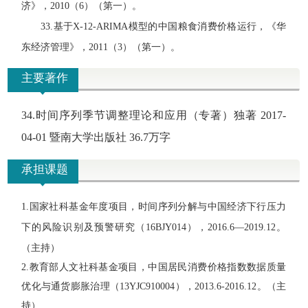
济》，
2010
（
6
）（第一）。
33.
基于
X-12-ARIMA
模型的中国粮食消费价格运行，《华
东经济管理》，
2011
（
3
）（第一）。
主要著作
34.
时间序列季节调整理论和应用（专著）独著
2017-
04-01
暨南大学出版社
36.7
万字
承担课题
1.国家社科基金年度项目，时间序列分解与中国经济下行压力
下的风险识别及预警研究（16BJY014），2016.6—2019.12。
（主持）
2.教育部人文社科基金项目，中国居民消费价格指数数据质量
优化与通货膨胀治理（13YJC910004），2013.6-2016.12。（主
持）