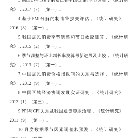
3.
德国
BV4.1
模型的修正和中国
CPI
的季节调整，《统计研
究》，
2017
（
7
）（第一）。
4.
基于
PMI
分解的制造业损失评估，《统计研究》，
2016
（
8
）（第一）。
5.
我国居民消费季节调整和节日效应测算，《统计研
究》，
2015
（
2
）（第一）。
6.
季节调整与环比增长率测算最新进展及比较，《统计研
究》，
2013
（
7
）（第一）。
7.
中国居民消费价格指数间的关系与选择，《统计研
究》，
2012
（
9
）（第一）。
8.
中国区域经济协调发展实证研究，《统计研究》，
2012
（
1
）（第三）。
9.PPI
与
CPI
关系及我国通货膨胀治理，《统计研究》，
2011
（
9
）（第一）。
10.
月度数据季节因素调整和预测，《统计研究》，