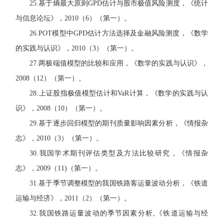
25.
基于熵最大原则
GPD
估计与股市极值风险测度，《统计
与信息论坛》，
2010
（
6
）（第一）。
26.POT
模型中
GPD
估计方法选择及金融风险测度，《数学
的实践与认识》，
2010
（
3
）（第一）。
27.
两极端值模型的比较和应用，《数学的实践与认识》，
2008
（
12
）（第一）。
28.
上证股指极值模型估计和
VaR
计算，《数学的实践与认
识》，
2008
（
10
）（第一）。
29.
基于逐步回归模型的期刊质量影响因素分析，《情报杂
志》，
2010
（
3
）（第一）。
30.
我国学术期刊评估类型及方法比较研究，《情报杂
志》，
2009
（
11)
（第一）。
31.
基于季节调整模型的我国铁路客运量波动分析，《铁道
运输与经济》，
2011
（
2
）（第一）。
32.
我国铁路运量波动的季节因素分析
,
《铁道运输与经