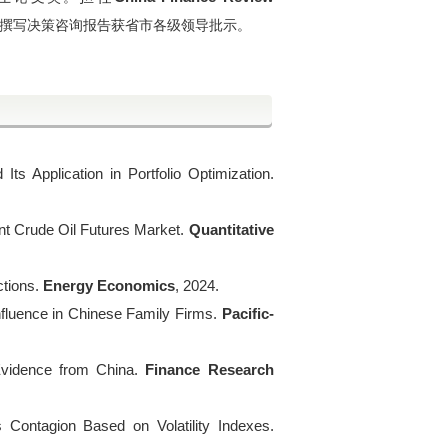
撰写决策咨询报告获省市各级领导批示。
s Application in Portfolio Optimization.
ent Crude Oil Futures Market.
Quantitative
tions.
Energy Economics
, 2024.
fluence in Chinese Family Firms.
Pacific-
vidence from China.
Finance Research
s Contagion Based on Volatility Indexes.