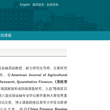
English
返回首页
欢迎登录
承担课题
院金融系副教授、硕士研究生导师。
主要研究
等。在
American Journal of Agricultural
 Research
,
Quantitative Finance,
《系统管
多项国家级和省部级课题研究。
入选“暨南双百
第八届全国金融专业学位教学案例大赛优秀案
秀论文奖。博士课题获格拉斯哥大学亚当斯密
担任
China Finance Review
士论文奖。