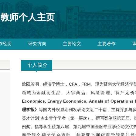
教师个人主页
作经历
研究方向
主要论文
主要著作
个人简介
欧阳若澜，经济学博士，
CFA，FRM。现为
暨南大学经济学
领域为金融衍生品、大宗商品、风险管理、资产定价
Economics, Energy Economics,
Annals of Operations
理学报》
等国内外权威期刊发表论文近二十篇，主持并参与
英才计划”杰出青年学者（第一层次）。
撰写案例获第五届、
例奖。指导学生获第八届、第九届中国金融专业学位论文优
商学院全额奖学金资助，并获亚当斯密商学院最佳博