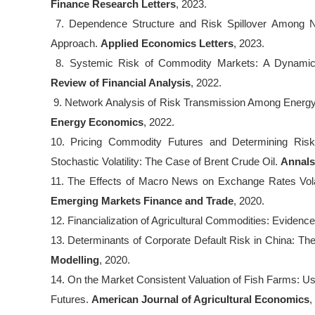
Finance Research Letters
, 2023.
7. Dependence Structure and Risk Spillover Among N
Approach.
Applied Economics Letters
, 2023.
8. Systemic Risk of Commodity Markets: A Dynamic
Review of Financial Analysis
, 2022.
9. Network Analysis of Risk Transmission Among Energy F
Energy Economics
, 2022.
10. Pricing Commodity Futures and Determining Ris
Stochastic Volatility: The Case of Brent Crude Oil.
Annals
11. The Effects of Macro News on Exchange Rates Volat
Emerging Markets Finance and Trade
, 2020.
12. Financialization of Agricultural Commodities: Evidenc
13. Determinants of Corporate Default Risk in China: The
Modelling
, 2020.
14. On the Market Consistent Valuation of Fish Farms: U
Futures.
American Journal of Agricultural Economics
,