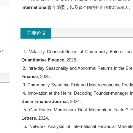
International
青年编委，以及
多个国内外期刊匿名审稿人。
主要论文
ow）
1. Volatility Connectedness of Commodity Futures and It
Quantitative Finance
, 2025.
2. Intra-day Seasonality and Abnormal Returns in the Br
Finance
, 2025.
3. Commodity Systemic Risk and Macroeconomic Predic
4. Innovation at the Helm: Decoding Founder-manager In
Basin Finance Journal
, 2024.
5. Can Factor Momentum Beat Momentum Factor? E
Letters
, 2024.
6. Network Analysis of International Financial Market