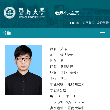
教师个人主页
English
返回首页
欢迎登录
导航
姓名：
於洋
部门：
经济学院
性别：
男
职务：
助理教授
职称：
讲师（高校）
学位：
博士
毕业院校：
纽约州立大
学石溪分校
电子邮箱：
yuyang9107@jnu.edu.cn
办公地址：
暨南大学中