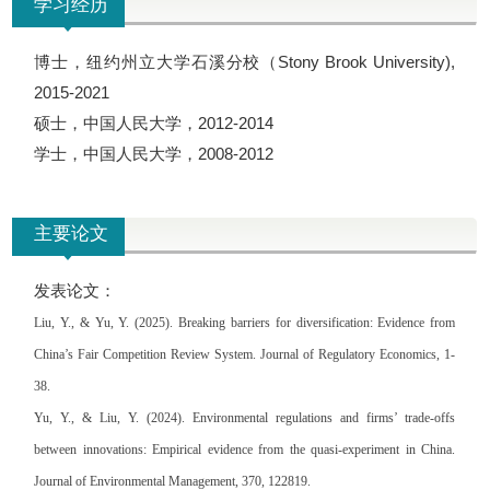
学习经历
博士，纽约州立大学石溪分校（Stony Brook University),
2015-2021
硕士，中国人民大学，2012-2014
学士，中国人民大学，2008-2012
主要论文
发表论文：
Liu, Y., & Yu, Y. (2025). Breaking barriers for diversification: Evidence from
China’s Fair Competition Review System. Journal of Regulatory Economics, 1-
38.
Yu, Y., & Liu, Y. (2024). Environmental regulations and firms’ trade-offs
between innovations: Empirical evidence from the quasi-experiment in China.
Journal of Environmental Management, 370, 122819.