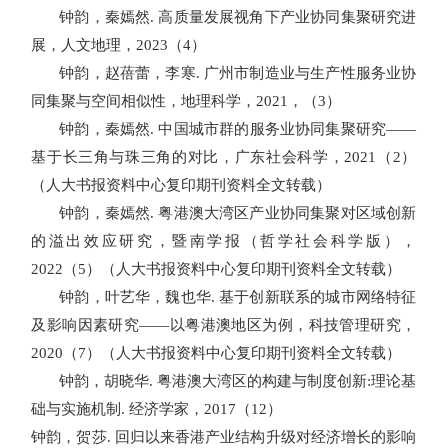
钟韵，秦嫣然
.
高质量发展视角下产业协同集聚研究进
展，人文地理，
2023
（
4
）
钟韵，赵蓓蕾，李寒
.
广州市制造业与生产性服务业协
同集聚与空间相似性，地理科学，
2021
，（
3
）
钟韵，秦嫣然
.
中国城市群的服务业协同集聚研究——
基于长三角与珠三角的对比，广东社会科学，
2021
（
2
）
（人大书报资料中心复印期刊资料全文转载）
钟韵，秦嫣然. 粤港澳大湾区产业协同集聚对区域创新
的溢出效应研究，暨南学报（哲学社会科学版），
2022（5）（人大书报资料中心复印期刊资料全文转载）
钟韵，叶艺华，魏也华
.
基于创新联系的城市网络特征
及影响因素研究
——
以粤港澳地区为例，科技管理研究，
2020
（
7
）（人大书报资料中心复印期刊资料全文转载）
钟韵，胡晓华
.
粤港澳大湾区的构建与制度创新
:
理论基
础与实施机制
.
经济学家，
2017
（
12
）
钟韵，贺莎
.
回归以来香港产业结构升级对经济增长的影响