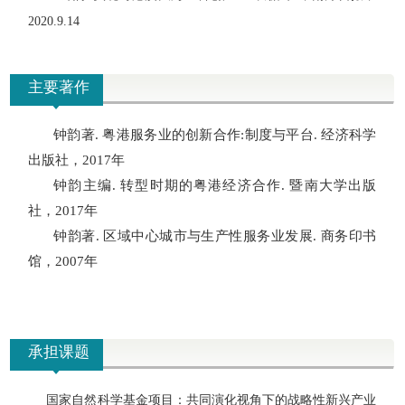
2020
.
9
.
14
主要著作
钟韵
著
.
粤港服务业的创新合作
:
制度与平台
.
经济科学
出版社，
2017
年
钟韵
主编
.
转型时期的粤港经济合作
.
暨南大学出版
社，
2017
年
钟韵
著
.
区域中心城市与生产性服务业发展
.
商务印书
馆，
2007
年
承担课题
国家自然科学基金项目：共同演化视角下的战略性新兴产业