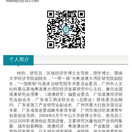
melodyz@163.com
个人简介
钟韵，研究员，区域经济学博士生导师，理学博士。暨南
大学经济学院副院长，“一带一路”与粤港澳大湾区研究院副院
长，“一国两制”与基本法研究院学术委员会委员，广州市人文
社科重点基地粤港澳大湾区经济发展研究中心主任。兼任全国
港澳研究会理事，《港澳研究》编委会委员、广东港澳经济研
究会副会长，广东省工商业联合会（总商会）联络委员会顾
问、广东省第三产业研究会副会长、广州市重大行政决策论证
专家、广东省发改委战略专家库专家、广州市南沙区港澳青年
创新创业导师。
2004
年
6
月于中山大学获博士学位。曾先后三
次以访问学者身份赴美国进修。主要研究兴趣包括产业协同集
聚、城市创新网络、港澳经济、粤港澳合作、产业集群、城市
群协同发展等。已主持完成国家级、省部级、地方政府委托的