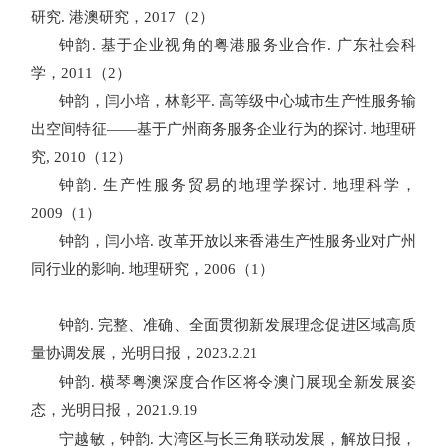
研究
.
港澳研究，
2017
（
2
）
钟韵
.
基于企业视角的粤港服务业合作
.
广东社会科
学，
2011
（
2
）
钟韵，闫小培，林彰平
.
高等级中心城市生产性服务输
出空间特征——基于广州商务服务企业行为的探讨
.
地理研
究
, 2010
（
12
）
钟韵
.
生产性服务贸易的地理学探讨
.
地理科学，
2009
（
1
）
钟韵，闫小培
.
改革开放以来香港生产性服务业对广州
同行业的影响
.
地理研究，
2006
（
1
）
钟韵
.
完整、准确、全面贯彻新发展理念
促进区域高质
量协调发展，光明日报，
2023.
2.21
钟韵
.
横琴粤澳深度合作区将令澳门展现全新发展姿
态，光明日报，
2021.
9.19
宁越敏，钟韵
.
大湾区与长三角联动发展，解放日报，