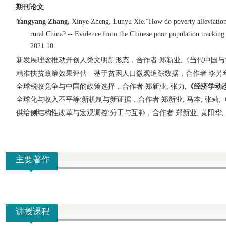
期刊论文
Y
angyang Zhang
, Xinye Zheng, Lunyu Xie.
“How do poverty alleviation
rural China? -- Evidence from the Chinese poor population tracking 
2021.10.
新发展理念推动开创人类文明新形态
，
合作者
郑新业,
《当代中国与
精准扶贫政策效果评估
—
基于贫困人口微观追踪数据，合作者 李芳
全球税收竞争与中国的政策选择
，合作者 郑新业
,
张力,
《经济学动
全球化与收入不平等
:
新机制与新证据
，合作者 郑新业
,
马本
,
张莉,
供给侧结构性改革与宏观调控
:
分工与互补，合作者 郑新业
,
黄阳华,
主要著作
讲授课程