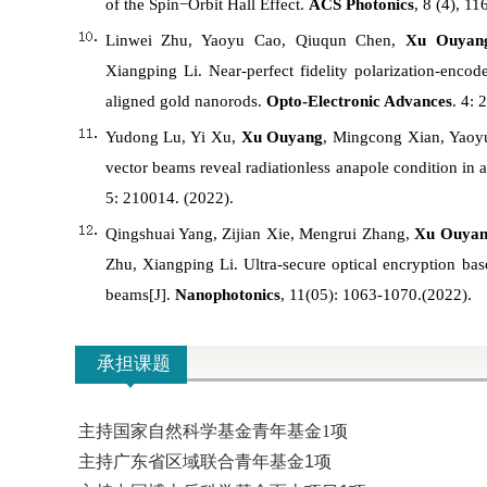
of the Spin−Orbit Hall Effect.
ACS Photonics
, 8 (4), 1
Linwei Zhu, Yaoyu Cao, Qiuqun Chen,
Xu Ouyan
Xiangping Li. Near-perfect fidelity polarization-encod
aligned gold nanorods.
Opto-Electronic Advances
. 4: 
Yudong Lu, Yi Xu,
Xu Ouyang
, Mingcong Xian, Yaoyu
vector beams reveal radiationless anapole condition in a
5: 210014. (2022).
Qingshuai Yang, Zijian Xie, Mengrui Zhang,
Xu Ouya
Zhu, Xiangping Li. Ultra-secure optical encryption base
beams[J].
Nanophotonics
, 11(05): 1063-1070.(2022).
承担课题
主持国家自然科学基金青年基金1项
主持广东省区域联合青年基金1项