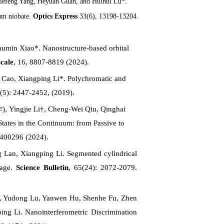
iefeng Yang, Heyuan Guan, and Huihui Lu*.
ium niobate.
Optics Express
33(6), 13198-13204
umin Xiao*. Nanostructure-based orbital
cale
, 16, 8807-8819 (2024).
 Cao, Xiangping Li*. Polychromatic and
 (5): 2447-2452, (2019).
Yingjie Li†, Cheng-Wei Qiu, Qinghai
ates in the Continuum: from Passive to
2400296 (2024).
 Lan, Xiangping Li. Segmented cylindrical
rage.
Science Bulletin
, 65(24): 2072-2079.
ng, Yudong Lu, Yanwen Hu, Shenhe Fu, Zhen
ng Li. Nanointerferometric Discrimination