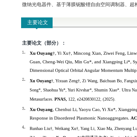
微纳光电器件、基于薄膜铌酸锂自由空间调制器、超
主要论文
主要论文（部分）：
Xu Ouyang
†, Yi Xu†, Mincong Xian, Ziwei Feng, Linw
Guan, Cheng-Wei Qiu, Min Gu*, and Xiangping Li*, Synt
Dimensional Optical Orbital Angular Momentum Multip
Xu Ouyang
†, Yixuan Zeng†, Zi Wang, Baichuan Bo, Fangxi
Song*, Shaohua Yu*, Yuri Kivshar*, Shumin Xiao*. Ultra N
Metasurfaces.
PNAS,
122, e2420830122, (2025).
Xu Ouyang
, Chenhui Li, Yaoyu Cao, Yi Xu*, Xiangping
Response in Disordered Plasmonic Nanoaggregates.
AC
Runhao Liu
†
, Weikang Xu
†
, Yang Li, Xiao Ma, Zhenyang Lu