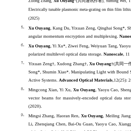
Zilong Zhang,
Xu Ouyang
*(
共同通讯作者
), Yuming Wei, T
Electrically tunable plasmonic meta-grating on thin film lith
(2025)
Xu Ouyang
, Kang Du, Yixuan Zeng, Qinghai Song*, Sh
angular momentum encryption and multiplexing.
Nanos
Xu Ouyang
, Yi Xu*, Ziwei Feng, Weiyuan Tang, Yaoyu
polarized multilevel optical data storage.
Nanoscale
, 11
Yixuan Zeng†, Xudong Zhang†,
Xu Ouyang
†(共同一作), 
Song*, Shumin Xiao*. Manipulating Light with Bound St
Active Systems.
Advanced Optical Materials
,12(25): 
Mingcong Xian, Yi Xu,
Xu Ouyang
, Yaoyu Cao, Sheng
vector beams for massively-encoded optical data sto
(2020).
Mingsi Zhang, Haoran Ren,
Xu Ouyang
, Meiling Jia
Li, Zhenqiang Chen, Bai-Ou Guan, Yaoyu Cao, Xiangpi