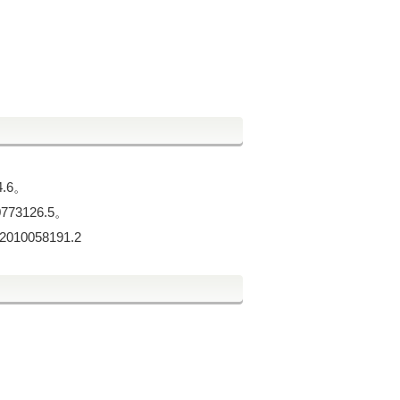
4.6。
0773126.5。
2010058191.2