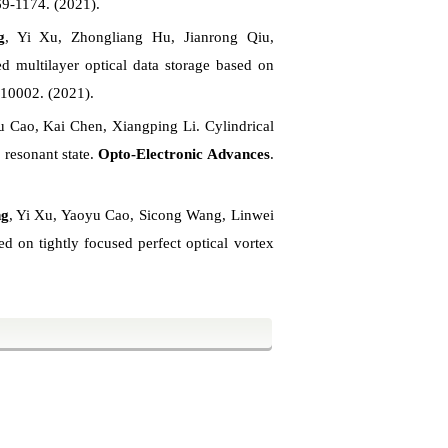
169-1174. (2021).
g
, Yi Xu, Zhongliang Hu, Jianrong Qiu,
ed multilayer optical data storage based on
210002. (2021).
 Cao, Kai Chen, Xiangping Li. Cylindrical
 resonant state.
Opto-Electronic Advances
.
ng
, Yi Xu, Yaoyu Cao, Sicong Wang, Linwei
d on tightly focused perfect optical vortex