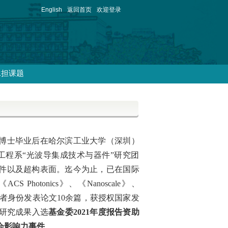
English
返回首页
欢迎登录
承担课题
，博士毕业后在哈尔滨工业大学（深圳）
电工程系“光波导集成技术与器件”研究团
件以及超构表面。迄今为止，已在国际
《ACS Photonics》、《Nanoscale》、
第一/通讯作者身份发表论文10余篇，获授权国家发
研究成果入选
基金委2021年度报告资助
会影响力事件
。