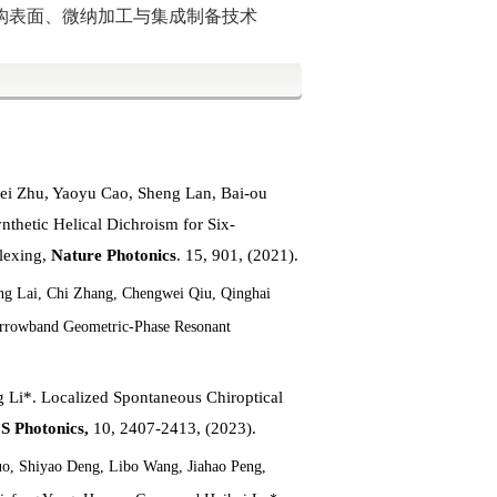
构表面、
微纳加工与集成制备技术
ei Zhu, Yaoyu Cao, Sheng Lan, Bai-ou
hetic Helical Dichroism for Six-
lexing,
Nature Photonics
. 15, 901, (2021).
ng Lai, Chi Zhang, Chengwei Qiu, Qinghai
arrowband Geometric-Phase Resonant
 Li*. Localized Spontaneous Chiroptical
S Photonics,
10, 2407-2413, (2023).
o, Shiyao Deng, Libo Wang, Jiahao Peng,