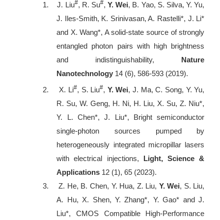
#
#
1.
J. Liu
, R. Su
,
Y. Wei
, B. Yao, S. Silva, Y. Yu,
J. Iles-Smith, K. Srinivasan, A. Rastelli*, J. Li*
and X. Wang*, A solid-state source of strongly
entangled photon pairs with high brightness
and indistinguishability,
Nature
Nanotechnology
14 (6), 586-593 (2019).
#
#
2.
X. Li
, S. Liu
,
Y. Wei
, J. Ma, C. Song, Y. Yu,
R. Su, W. Geng, H. Ni, H. Liu, X. Su, Z. Niu*,
Y. L. Chen*, J. Liu*, Bright semiconductor
single-photon sources pumped by
heterogeneously integrated micropillar lasers
with electrical injections,
Light, Science &
Applications
12 (1), 65 (2023).
3.
Z. He, B. Chen, Y. Hua, Z. Liu,
Y. Wei
, S. Liu,
A. Hu, X. Shen, Y. Zhang*, Y. Gao* and J.
Liu*, CMOS Compatible High
‐
Performance