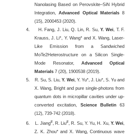
Nanolasing Based on Perovskite
–
SiN Hybrid
Integration,
Advanced Optical Materials
8
(15), 2000453 (2020).
4.
H. Fang, J. Liu, Q. Lin, R. Su,
Y. Wei
, T. F.
Krauss, J. Li*, Y. Wang* and X. Wang, Laser
‐
Like Emission from a Sandwiched
MoTe2Heterostructure on a Silicon Single
‐
Mode Resonator,
Advanced Optical
Materials
7 (20), 1900538 (2019).
5.
R. Su, S. Liu,
Y. Wei
, Y. Yu*, J. Liu*, S. Yu and
X. Wang, Bright and pure single-photons from
quantum dots in micropillar cavities under up-
converted excitation,
Science Bulletin
63
(12), 739-742 (2018).
#
#
6.
L. Jiang
, R. Liu
, R. Su, Y. Yu, H. Xu,
Y. Wei
,
Z. K. Zhou* and X. Wang, Continuous wave