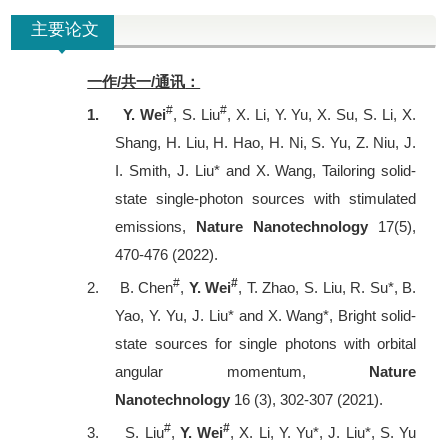
主要论文
一作/共一/通讯
：
#
#
1.
Y. Wei
, S. Liu
, X. Li, Y. Yu, X. Su, S. Li, X.
Shang, H. Liu, H. Hao, H. Ni, S. Yu, Z. Niu, J.
I. Smith, J. Liu* and X. Wang, Tailoring solid-
state single-photon sources with stimulated
emissions,
Nature Nanotechnology
17(5),
470-476 (2022).
#
#
2.
B. Chen
,
Y. Wei
, T. Zhao, S. Liu, R. Su*, B.
Yao, Y. Yu, J. Liu* and X. Wang*, Bright solid-
state sources for single photons with orbital
angular momentum,
Nature
Nanotechnology
16 (3), 302-307 (2021).
#
#
3.
S. Liu
,
Y. Wei
, X. Li, Y. Yu*, J. Liu*, S. Yu