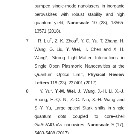
pumped single-mode nanolasers in inorganic
perovskites with robust stability and high
quantum yield,
Nanoscale
10 (28), 13565-
13571 (2018).
#
#
7.
R. Liu
, Z. K. Zhou
, Y. C. Yu, T. Zhang, H.
Wang, G. Liu,
Y. Wei
, H. Chen and X. H.
Wang*, Strong Light-Matter Interactions in
Single Open Plasmonic Nanocavities at the
Quantum Optics Limit,
Physical Review
Letters
118 (23), 237401 (2017).
8.
Y. Yu*,
Y.-M. Wei
, J. Wang, J.-H. Li, X.-J.
Shang, H.-Q. Ni, Z.-C. Niu, X.-H. Wang and
S.-Y. Yu, Large optical Stark shifts in single
quantum dots coupled to core–shell
GaAs/AlGaAs nanowires,
Nanoscale
9 (17),
5483-5488 (2017).