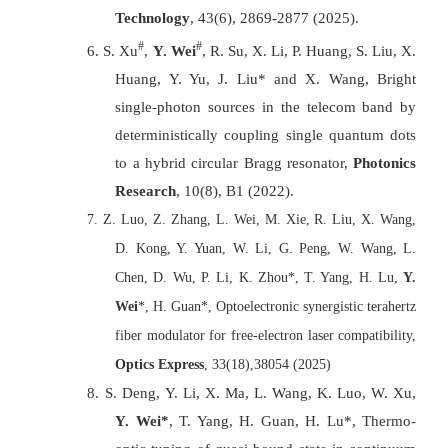
Technology
, 43(6), 2869-2877 (2025).
#
#
6.
S. Xu
,
Y. Wei
, R. Su, X. Li, P. Huang, S. Liu, X.
Huang, Y. Yu, J. Liu* and X. Wang, Bright
single-photon sources in the telecom band by
deterministically coupling single quantum dots
to a hybrid circular Bragg resonator,
Photonics
Research
, 10(8), B1 (2022).
7.
Z. Luo, Z. Zhang, L. Wei, M. Xie, R. Liu, X. Wang,
D. Kong, Y. Yuan, W. Li, G. Peng, W. Wang, L.
Chen, D. Wu, P. Li, K. Zhou*, T. Yang, H. Lu,
Y.
Wei
*, H. Guan*, Optoelectronic synergistic terahertz
fiber modulator for free-electron laser compatibility,
Optics Express
, 33(18),38054 (2025)
8.
S. Deng, Y. Li, X. Ma, L. Wang, K. Luo, W. Xu,
Y. Wei
*
, T. Yang, H. Guan, H. Lu
*
, Thermo-