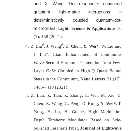
and X. Wang, Dual-resonance enhanced
quantum light-matter interactions in
deterministically coupled quantum-dot-
micropillars,
Light, Science & Applications
10
(1), 158 (2021).
#
#
4.
Z. Liu
, J. Wang
, B. Chen,
Y. Wei*
, W. Liu and
J. Liu*, Giant Enhancement of Continuous
Wave Second Harmonic Generation from Few-
Layer GaSe Coupled to High-Q Quasi Bound
States in the Continuum,
Nano Letters
21 (17),
7405-7410 (2021).
5.
Z. Luo, Z. Tian, Z. Zhang, L. Wei, M. Xie, B.
Chen, X. Wang, G. Peng, D. Kong,
Y. Wei
*, T.
Yang, H. Lu, H. Guan*, High Modulation
Depth Terahertz Modulator Based on Side-
polished Terahertz Fiber,
Journal of Lightwave