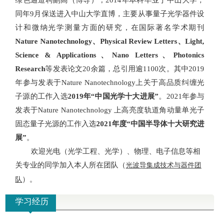
绿色通道聘副高（博导），
2014
年本科毕业于中山大学，
同年
9
月保送进入中山大学直博，主要从事量子光学器件设
计和微纳光学测量方面的研究，在国际著名学术期刊
Nature Nanotechnology
、
Physical Review Letters
、
Light,
Science & Applications
、
Nano Letters
、
Photonics
Research
等发表论文
20
余篇，总引用逾
1100
次。其中
2019
年参与发表于
Nature Nanotechnology
上关于高品质纠缠光
子源的工作入选
2019
年“中国光学十大进展”
。
2021
年参与
发表于
Nature Nanotechnology
上高亮度轨道角动量单光子
固态量子光源的工作入选
2021
年度“中国半导体十大研究进
展”
。
欢迎光电（光学工程、光学）、物理、电子信息等相
关专业的同学加入本人所在团队（
光波导集成技术与器件团
）。
队
学习经历