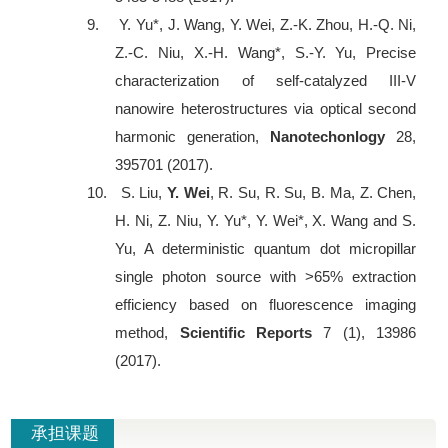
9.
Y. Yu*, J. Wang, Y. Wei, Z.-K. Zhou, H.-Q. Ni,
Z.-C. Niu, X.-H. Wang*, S.-Y. Yu, Precise
characterization of self-catalyzed III-V
nanowire heterostructures via optical second
harmonic generation,
Nanotechonlogy
28,
395701 (2017).
10.
S. Liu,
Y. Wei
, R. Su, R. Su, B. Ma, Z. Chen,
H. Ni, Z. Niu, Y. Yu*, Y. Wei*, X. Wang and S.
Yu, A deterministic quantum dot micropillar
single photon source with >65% extraction
efficiency based on fluorescence imaging
method,
Scientific Reports
7 (1), 13986
(2017).
承担课题