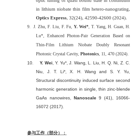
optic tuning of quasi bound state in continuum
in lithium niobate thin film hetero-nanograting,
Optics Express
, 32(24), 42590-42600 (2024).
9. J. Zhu, F. Liu, F. Fu,
Y. Wei*
, T. Yang, H. Guan, H.
Lu*, Enhanced Photon-Pair Generation Based on
Thin-Film Lithium Niobate Doubly Resonant
Photonic Crystal Cavity,
Photonics
, 11, 470 (2024).
10.
Y. Wei
, Y. Yu*, J. Wang, L. Liu, H. Q. Ni, Z. C.
Niu, J. T. Li*, X. H. Wang and S. Y. Yu,
Structural discontinuity induced surface second
harmonic generation in single, thin zinc-blende
GaAs nanowires,
Nanoscale
9 (41), 16066-
16072 (2017).
参与工作（部分）：