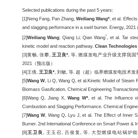
Selected publications during the past 5 years:
[1]Neng Fang, Pan Zhang,
Weiliang Wang*
, et al. Effect
and slagging performance in a swirl burner. Energy, 2021 (
*
[2]
Weiliang
Wang
; Qiang Li; Qian Wang
, et al. Tar st
kinetic model and reaction pathway.
Clean Technologies
[3]
黄畅
,
张攀
,
王卫良
*
,
等
.
燃煤发电产业升级支撑我国
2021
（预出版）
[4]
王倩
,
王卫良
*
,
刘敏
,
等
.
超（超）临界燃煤发电技术发
[5]
Wang W
, Li Q, Wang Q, et al.Kinetic Model of Steam
Biomass Gasification. Chemical Engineering Transactions
[6]Wang Q, Jiang X,
Wang W*
, et al. The Influence 
Combustion and Slagging Performance. Chemical Enginee
[7]
Wang W
, Wang Q, Lyu J, et al. The Effect of Inner S
Burner. 2nd International Conference on Smart Power & I
[8]
王卫良
,
王玉召
,
吕俊复
,
等
.
大型燃煤电站锅炉