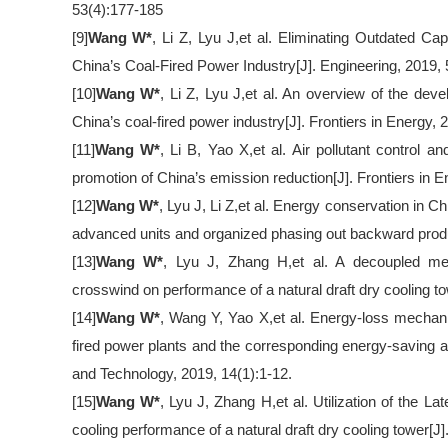
53(4):177-185
[9]
Wang W
*
, Li Z, Lyu J,et al. Eliminating Outdated C
China
’
s Coal-Fired Power Industry[J]. Engineering, 2019, 
[10]
Wang W
*
, Li Z, Lyu J,et al. An overview of the dev
China
’
s coal-fired power industry[J]. Frontiers in Energy, 
[11]
Wang W
*
, Li B, Yao X,et al. Air pollutant control an
promotion of China
’
s emission reduction[J]. Frontiers in 
[12]
Wang W
*
, Lyu J, Li Z,et al. Energy conservation in Ch
advanced units and organized phasing out backward produc
[13]
Wang W
*
, Lyu J, Zhang H,et al. A decoupled met
crosswind on performance of a natural draft dry cooling to
[14]
Wang W
*
, Wang Y, Yao X,et al. Energy-loss mechani
fired power plants and the corresponding energy-saving 
and Technology, 2019, 14(1):1-12.
[15]
Wang W
*
, Lyu J, Zhang H,et al. Utilization of the L
cooling performance of a natural draft dry cooling tower[