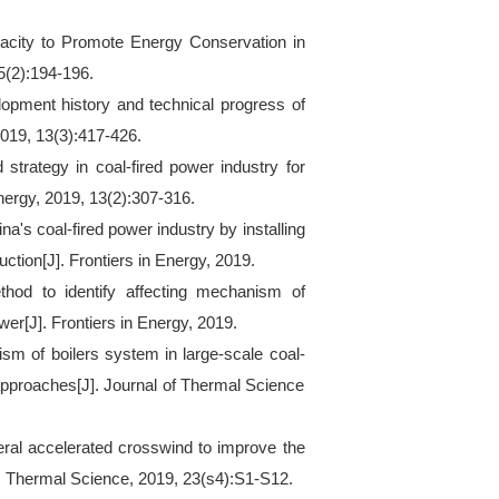
apacity to Promote Energy Conservation in
5(2):194-196.
elopment history and technical progress of
2019, 13(3):417-426.
d strategy in coal-fired power industry for
Energy, 2019, 13(2):307-316.
ina's coal-fired power industry by installing
tion[J]. Frontiers in Energy, 2019.
hod to identify affecting mechanism of
wer[J]. Frontiers in Energy, 2019.
sm of boilers system in large-scale coal-
approaches[J]. Journal of Thermal Science
ateral accelerated crosswind to improve the
J]. Thermal Science, 2019, 23(s4):S1-S12.