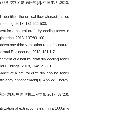
物排放控制的影响研究
[J].
中国电力
,2019,
 identifies the critical flow characteristics
ngineering, 2018, 131:522-530.
nt for a natural draft dry cooling tower in
gineering, 2018, 137:93-100.
own one-third ventilation rate of a natural
Thermal Engineering, 2018, 131:1-7.
ement of a natural draft dry cooling tower
 and Buildings, 2018, 164:121-130.
mance of a natural draft dry cooling tower
ficiency enhancement[J]. Applied Energy,
究综述
[J].
中国电机工程学报
,2017, 37(23):
utilization of extraction steam in a 1000mw