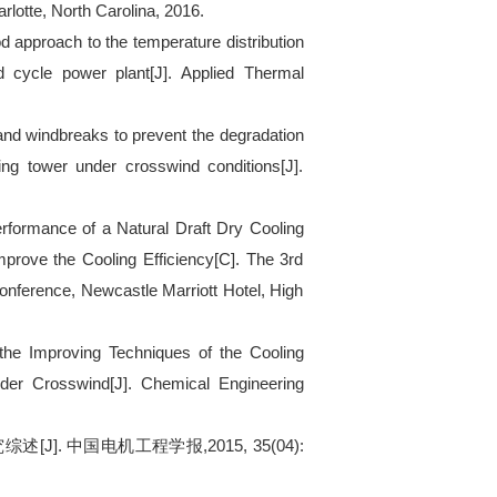
rlotte, North Carolina, 2016.
od approach to the temperature distribution
 cycle power plant[J]. Applied Thermal
 and windbreaks to prevent the degradation
ing tower under crosswind conditions[J].
Performance of a Natural Draft Dry Cooling
rove the Cooling Efficiency[C]. The 3rd
nference, Newcastle Marriott Hotel, High
 the Improving Techniques of the Cooling
der Crosswind[J]. Chemical Engineering
究综述
[J].
中国电机工程学报
,2015, 35(04):