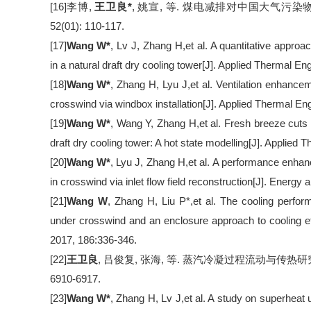
[16]
李博
,
王卫良
*
,
姚宣
,
等
.
煤电减排对中国大气污染
52(01): 110-117.
[17]
Wang W
*
, Lv J, Zhang H,et al. A quantitative approach
in a natural draft dry cooling tower[J]. Applied Thermal E
[18]
Wang W
*
, Zhang H, Lyu J,et al. Ventilation enhanceme
crosswind via windbox installation[J]. Applied Thermal En
[19]
Wang W
*
, Wang Y, Zhang H,et al. Fresh breeze cuts d
draft dry cooling tower: A hot state modelling[J]. Applied 
[20]
Wang W
*
, Lyu J, Zhang H,et al. A performance enhanc
in crosswind via inlet flow field reconstruction[J]. Energy
[21]
Wang W
, Zhang H, Liu P*
,et al. The cooling perfor
under crosswind and an enclosure approach to cooling ef
2017, 186:336-346.
[22]
王卫良
,
吕俊复
,
张海
,
等
.
蒸汽冷凝过程流动与传热研
6910-6917.
[23]
Wang W
*
, Zhang H, Lv J,et al. A study on superheat 