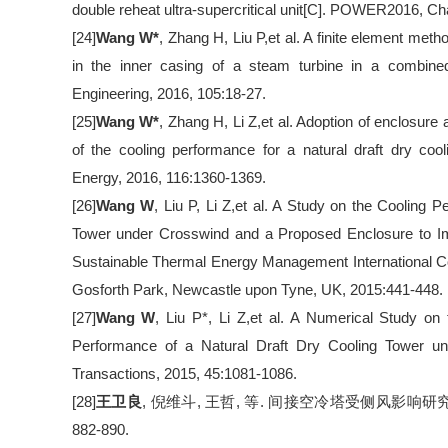
double reheat ultra-supercritical unit[C]. POWER2016, Cha
[24]
Wang W
*
, Zhang H, Liu P,et al. A finite element meth
in the inner casing of a steam turbine in a combined
Engineering, 2016, 105:18-27.
[25]
Wang W
*
, Zhang H, Li Z,et al. Adoption of enclosure
of the cooling performance for a natural draft dry cool
Energy, 2016, 116:1360-1369.
[26]
Wang W
, Liu P, Li Z,et al. A Study on the Cooling 
Tower under Crosswind and a Proposed Enclosure to Imp
Sustainable Thermal Energy Management International Co
Gosforth Park, Newcastle upon Tyne, UK, 2015:441-448.
[27]
Wang W
, Liu P*, Li Z,et al. A Numerical Study on
Performance of a Natural Draft Dry Cooling Tower un
Transactions, 2015, 45:1081-1086.
[28]
王卫良
,
倪维斗
,
王哲
,
等
.
间接空冷塔受侧风影响研
882-890.