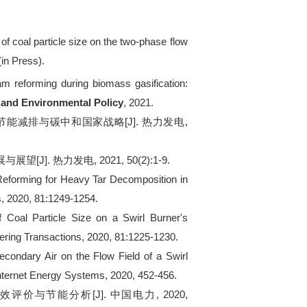
s of coal particle size on the two-phase flow
in Press).
eam reforming during biomass gasification:
 and Environmental Policy
, 2021.
节能减排与碳中和国家战略
[J].
热力发电
,
展与展望
[J].
热力发电
, 2021, 50(2):1-9.
 Reforming for Heavy Tar Decomposition in
, 2020, 81:1249-1254.
of Coal Particle Size on a Swirl Burner's
ring Transactions, 2020, 81:1225-1230.
econdary Air on the Flow Field of a Swirl
nternet Energy Systems, 2020, 452-456.
能效评价与节能分析
[J].
中国电力
, 2020,