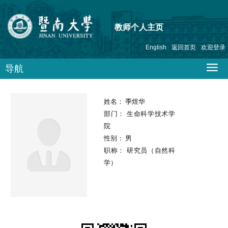
教师个人主页
English
返回首页
欢迎登录
导航
姓名：
季煜华
部门：
生命科学技术学
院
性别：
男
职称：
研究员（自然科
学）