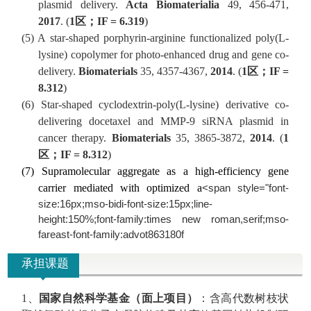
plasmid delivery.
Acta Biomaterialia
49, 456-471,
2017
.
(
1
区；
IF =
6.319
)
(
5
) A star-shaped porphyrin-arginine functionalized poly(L-
lysine) copolymer for photo-enhanced drug and gene co-
delivery.
Biomaterials
35, 4357-4367,
2014
. (
1
区；
IF =
8.312
)
(
6
) Star-shaped cyclodextrin-poly(L-lysine) derivative co-
delivering docetaxel and MMP-9 siRNA plasmid in
cancer therapy.
Biomaterials
35, 3865-3872,
2014
. (
1
区；
IF =
8.312
)
(7)
Supramolecular
a
ggregate as a
h
igh-
e
fficiency
g
ene
c
arrier
m
ediated with
o
ptimized
a
<span style="font-
size:16px;mso-bidi-font-size:15px;line-
height:150%;font-family:times new roman,serif;mso-
fareast-font-family:advot863180f
承担课题
1
、
国家自然科学基金（面上项目）
：含高代数树枝状