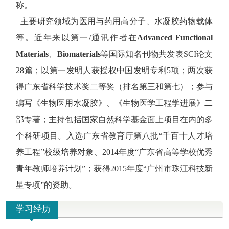
称。
主要研究领域为医用与药用高分子、水凝胶药物载体
等。
近年来以第一
/
通讯作者在
Advanced Functional
Materials
、
Biomaterials
等国际知名刊物共发表
SCI
论文
28
篇；以第一发明人获授权中国发明专利
5
项；
两次获
得广东省科学技术奖二等奖（排名第三和第七）；
参与
编写《生物医用水凝胶》、《生物医学工程学进展》二
部专著；主持包括国家自然科学基金面上项目在内的多
个科研项目。入选广东省教育厅第八批“千百十人才培
养工程”校级培养对象、
2014
年度“广东省高等学校优秀
青年教师培养计划”；获得
2015
年度“广州市珠江科技新
星专项”的资助。
学习经历