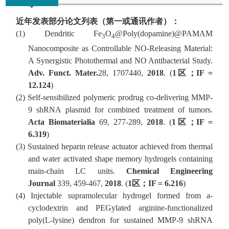
近年发表部分论文列表（第一或通讯作者）：
(1)
Dendritic Fe
O
@Poly(dopamine)@PAMAM
3
4
Nanocomposite as Controllable NO-Releasing Material:
A Synergistic Photothermal and NO Antibacterial Study.
Adv. Funct. Mater.
28, 1707440,
2018
.
(
1
区；
IF =
12.124
)
(2)
Self-sensibilized polymeric prodrug co-delivering MMP-
9 shRNA plasmid for combined treatment of tumors.
Acta Biomaterialia
69, 277-289,
2018
.
(
1
区；
IF =
6.319
)
(3)
Sustained heparin release actuator achieved from thermal
and water activated shape memory hydrogels containing
main-chain LC units.
Chemical Engineering
Journal
339, 459-467,
2018
.
(
1
区；
IF =
6.216
)
(4)
Injectable supramolecular hydrogel formed from a-
cyclodextrin and PEGylated arginine-functionalized
poly(L-lysine) dendron for sustained MMP-9 shRNA