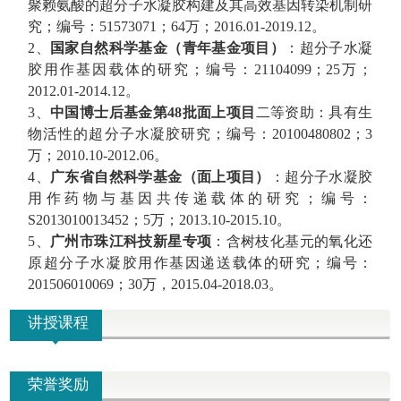
聚赖氨酸的超分子水凝胶构建及其高效基因转染机制研
究；编号：
51573071
；
64
万；
2016.01-2019.12
。
2
、
国家自然科学基金（青年基金项目）
：超分子水凝
胶用作基因载体的研究；编号：
21104099
；
25
万；
2012.01-2014.12
。
3
、
中国博士后基金第
48
批面上项目
二等资助：具有生
物活性的超分子水凝胶研究；编号：
20100480802
；
3
万；
2010.10-2012.06
。
4
、
广东省自然科学基金（面上项目）
：超分子水凝胶
用作药物与基因共传递载体的研究；编号：
S2013010013452
；
5
万；
2013.10-2015.10
。
5
、
广州市珠江科技新星专项
：含树枝化基元的氧化还
原超分子水凝胶用作基因递送载体的研究；编号：
201506010069
；
30
万，
2015.04-2018.03
。
讲授课程
荣誉奖励