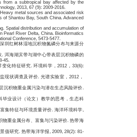
 from a subtropical bay affected by the
nology, 2013, 67 (9): 2009-2016.
 Heavy metal sources and associated risk
nts of Shantou Bay, South China. Advanced
. Spatial distribution and accumulation of
n Pearl River Delta, China. Bioinformatics
ational Conference, 5473-5477.
深圳红树林湿地沉积物氮磷分布与来源分
.
欣
洱海湖滨带与湖中心带表层沉积物磷的
8-45.
.
2012
33(6):
节变化特征研究
环境科学，
，
.
2012
盐现状调查及评价
光谱实验室，
，
.
层沉积物重金属污染与潜在生态风险评价
科毕业设计（论文）教学的思考，生态科
.
,
属富集特征与环境质量评价
海洋环境科学
.
积物重金属分布、富集与污染评价
热带海
.
, 2009, 28(2): 81-
背景值研究
热带海洋学报