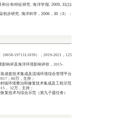
.
, 2009, 31(1):
量和分布特征研究
海洋学报
.
2006
30
3
染初步研究
海洋科学，
，
（
）：
查（
0658-19711L1039
），
2019-2021
，
125
境影响评及海洋环境影响评价，
2015-
整装成套技术集成及流域环境综合管理平台
2017
；
80
万，主持；
染村镇环境整治和修复技术集成及工程示范
015
，
32
万，主持；
统恢复技术与综合示范（第九子题任务）