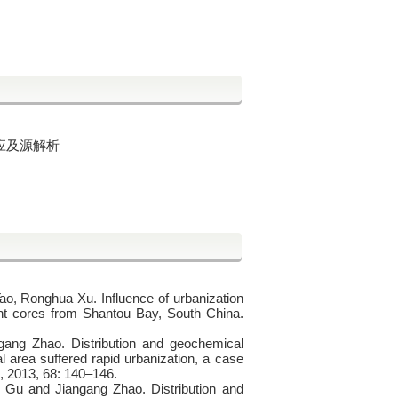
应及源解析
o, Ronghua Xu. Influence of urbanization
ent cores from Shantou Bay, South China.
gang Zhao. Distribution and geochemical
 area suffered rapid urbanization, a case
n, 2013, 68: 140–146.
 Gu and Jiangang Zhao. Distribution and