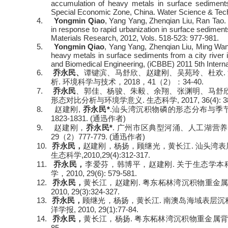
accumulation of heavy metals in surface sediments
Special Economic Zone, China. Water Science & Tech
4.
Yongmin Qiao
, Yang Yang, Zhenqian Liu, Ran Tao.
in response to rapid urbanization in surface sedime
Materials Research, 2012, Vols. 518-523: 977-981.
5.
Yongmin Qiao
, Yang Yang, Zhenqian Liu, Ming Wang
heavy metals in surface sediments from a city river i
and Biomedical Engineering, (iCBBE) 2011 5th Intern
6.
.
乔永民、
谭键滨、马舒欣、赵建刚、吴苑玲、杜欢
.
2018
41
2
34-40.
析
环境科学与技术，
，
（
）：
7.
乔永民
、郭佳、杨骏、
朱毅、余翔、张渊明、马舒
.
, 2017, 36(4): 3
形态对比分析与环境学意义
生态科学
8.
,
*
.
赵建刚
乔永民
汕头湾沉积物磷的形态分布与季
1823-1831. (
)
通迅作者
9.
*
.
赵建刚，
乔永民
广州市区典型河涌、人工湖营养
29
2
777-779. (
)
（
）
通迅作者
10.
.
乔永民，
赵建刚，杨扬，顾继光，黄长江
汕头湾表
,2010,29(4):312-317.
生态科学
11.
.
乔永民，
李爱芬，韩博平，赵建刚
关于生态学本
2010, 29(6): 579-581.
学，
12.
.
乔永民，
黄长江，赵建刚
粤东柘林湾沉积物重金
2010, 29(3):324-327.
13.
.
乔永民，
顾继光，杨扬，黄长江
南澳岛海域表层沉
, 2010, 29(1):77-84.
洋学报
14.
.
乔永民，
黄长江，杨扬
粤东柘林湾沉积物重金属
85.