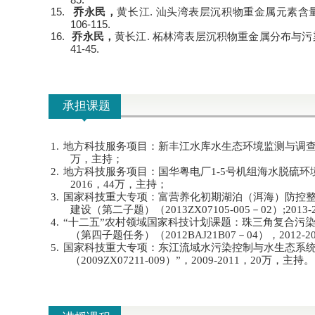
15.
.
乔永民，
黄长江
汕头湾表层沉积物重金属元素含
106-115.
16.
.
乔永民，
黄长江
柘林湾表层沉积物重金属分布与污
41-45.
承担课题
1.
地方科技服务项目：新丰江水库水生态环境监测与调
万，主持；
2.
地方科技服务项目：国华粤电厂
1-5
号机组海水脱硫环
2016
，
44
万，主持；
3.
国家科技重大专项：富营养化初期湖泊（洱海）防控
建设（第二子题）（
2013ZX07105-005
－
02
）
;2013-
4.
“十二五”农村领域国家科技计划课题：珠三角复合污
（第四子题任务）（
2012BAJ21B07
－
04
），
2012-2
5.
国家科技重大专项：东江流域水污染控制与水生态系
（
2009ZX07211-009
）”，
2009-2011
，
20
万，主持。