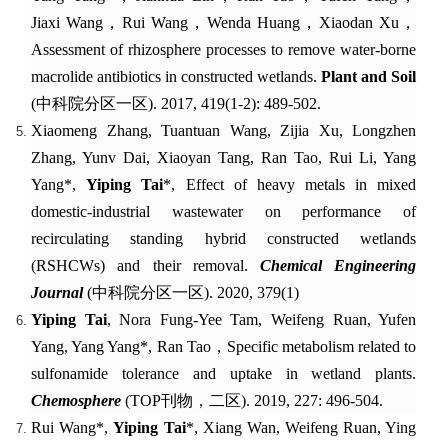
Jiaxi Wang
，
Rui Wang
，
Wenda Huang
，
Xiaodan Xu
，
Assessment of rhizosphere processes to remove water-borne
macrolide antibiotics in constructed wetlands.
Plant and Soil
(
中科院分区一区
)
. 2017, 419(1-2): 489-502.
Xiaomeng Zhang, Tuantuan Wang, Zijia Xu, Longzhen
Zhang, Yunv Dai, Xiaoyan Tang, Ran Tao, Rui Li, Yang
Yang*,
Yiping Tai
*, Effect of heavy metals in mixed
domestic-industrial wastewater on performance of
recirculating standing hybrid constructed wetlands
(RSHCWs) and their removal.
Chemical Engineering
Journal
(
中科院分区
一区
). 2020, 379(1)
Yiping Tai
, Nora Fung-Yee Tam, Weifeng Ruan, Yufen
Yang, Yang Yang
*
, Ran Tao
，
Specific metabolism related to
sulfonamide tolerance and uptake in wetland plants.
Chemosphere
(TOP
刊物，二区
). 2019,
227: 496-504.
Rui Wang*,
Yiping Tai
*, Xiang Wan, Weifeng Ruan, Ying