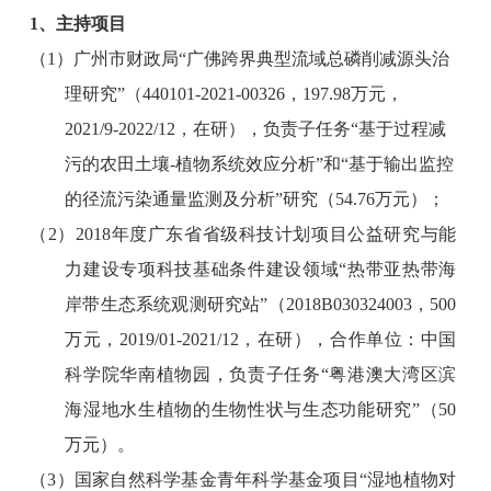
1
、主持项目
（
1
）
广州市财政局
“广佛跨界典型流域总磷削减源头治
理研究”（
440101-2021-00326
，
197.98
万元，
2021/9-2022/12
，在研），负责子任务“基于过程减
污的农田土壤
-
植物系统效应分析”和“基于输出监控
的径流污染通量监测及分析”研究（
54.76
万元）；
（
2
）
2018
年度广东省省级科技计划项目公益研究与能
力建设专项科技基础条件建设领域
“
热带亚热带海
岸带生态系统观测研究站
”
（
2018B030324003
，
500
万元，
2019/01-2021/12
，在研），合作单位：中国
科学院华南植物园，
负责子任务
“
粤港澳大湾区滨
海湿地水生植物的生物性状与生态功能研究
”
（
50
万元
）
。
（
3
）国家自然科学基金青年科学基金项目
“
湿地植物对