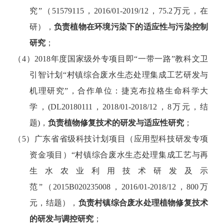
究
”
（
51579115
，
2016/01-2019/12
，
75.2
万元，在
研），
负责植物在环境污染下的适应性与污染控制
研究
；
（
4
）
2018
年度国家级外专项目即
“
一带一路
”
教科文卫
引智计划
“
村镇综合废水生态处理集成工艺研发与
机理研究
”
，合作单位：捷克布拉格生命科学大
学，
(DL20180111
，
2018/01-2018/12
，
8
万元，结
题
)
，
负责植物修复技术的研发与适应性研究
；
（
5
）广东省省级科技计划项目（应用型科技研发专项
资金项目）
“
村镇综合废水生态处理集成工艺与再
生水农业利用技术研发及示
范
”
（
2015B020235008
，
2016/01-2018/12
，
800
万
元，结题），
负责村镇综合废水处理植物修复技术
的研发与调控研究
；