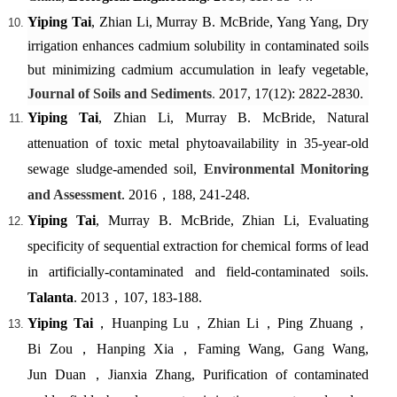
Yiping Tai
, Zhian Li, Murray B. McBride, Yang Yang, Dry
irrigation enhances cadmium solubility in contaminated soils
but minimizing cadmium accumulation in leafy vegetable,
Journal of Soils and Sediments
.
2017, 17(12): 2822-2830.
Yiping Tai
, Zhian Li, Murray B. McBride,
Natural
attenuation of toxic metal phytoavailability in 35-year-old
sewage sludge-amended soil,
Environmental Monitoring
and Assessment
.
2016
，
188, 241-248.
Yiping Tai
, Murray B. McBride, Zhian Li, Evaluating
specificity of sequential extraction for chemical forms of lead
in artificially-contaminated and field-contaminated soils.
Talanta
. 2013
，
107, 183-188.
Yiping Tai
，
Huanping Lu
，
Zhian Li
，
Ping Zhuang
，
Bi Zou
，
Hanping Xia
，
Faming Wang, Gang Wang,
Jun Duan
，
Jianxia Zhang, Purification of contaminated