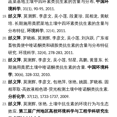
蔬菜基地土壤中四环素类抗生素的含量与分布
中国环
,
境科学
, 31(1), 90-95, 2011.
邰义萍
莫测辉
李彦文
吴小莲
段夏珍
屈相龙
黄献
,
,
,
,
,
,
培
长期施用粪肥菜地土壤中四环素类抗生素的含量与
.
分布特征
环境科学
,
,
32(4)
,
2011.
邰义萍
罗晓栋
莫测辉
李彦文
吴小莲
刘兴跃
广东省
,
,
,
,
,
.
畜牧粪便中喹诺酮类和磺胺类抗生素的含量与分布特征
研究
环境科学
.
, 32(4), 278-283, 2011.
邰义萍
莫测辉
李彦文
吴小莲
邹星
高鹏
黄显东
长
,
,
,
,
,
,
.
期施用粪肥土壤中喹诺酮类抗生素的含量
中国环境科
.
学
, 30(6), 328-332, 2010.
邰义萍
莫测辉
李彦文
包艳萍
张艳
姚圆
罗晓栋
固
,
,
,
,
,
,
.
相萃取
高效液相色谱
荧光检测土壤中喹诺酮类抗生素
-
-
.
分析化学
, 37(12), 1733-1737, 2009.
邰义萍
莫测辉
张艳
土壤中抗生素的环境行为与生态
,
,
.
效应
第三届广州地区高校环境科学与工程学科研究生
.