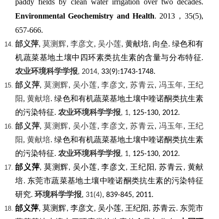
paddy fields by clean water irrigation over two decades.
Environmental Geochemistry and Health
. 2013
，
35(5),
657-666.
邰义萍
莫测辉
李彦文
吴小莲
黄献培
向垒
绿色和有
,
,
,
,
,
.
机蔬菜基地土壤中四环素类抗生素的含量与分布特征
.
农业环境科学学报
, 2014,
33(9):1743-1748.
邰义萍
莫测辉
吴小莲
李彦文
苏青云
冯玉年
王纪
,
,
,
,
,
,
阳
黄献培
绿色和有机蔬菜基地土壤中喹诺酮类抗生素
,
.
的污染特征
农业环境科学学报
.
, 1,
125-130, 2012.
邰义萍
莫测辉
吴小莲
李彦文
苏青云
冯玉年
王纪
,
,
,
,
,
,
阳
黄献培
绿色和有机蔬菜基地土壤中喹诺酮类抗生素
,
.
的污染特征
农业环境科学学报
.
, 1,
125-130, 2012.
邰义萍
莫测辉
吴小莲
李彦文
王纪阳
苏青云
黄献
,
,
,
,
,
,
培
东莞市蔬菜基地土壤中喹诺酮类抗生素的污染特征
.
研究
环境科学学报
.
,
31(4)
, 839-845, 2011.
邰义萍
莫测辉
李彦文
吴小莲
王纪阳
苏青云
东莞市
,
,
,
,
,
.