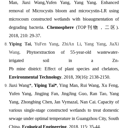
Man, Jiaxi Wang,Yufen Yang, Yang Yang. Enhanced
removal of Microcystis bloom and microcystin-LR using
microcosm constructed wetlands with bioaugmentation of
degrading bacteria.
Chemosphere
(TOP
刊物，二区
)
.
2018, 210: 29-37.
Yiping Tai
,
YuFen Yang
,
ZhiAn Li
,
Yang Yang
,
JiaXi
Wang
.
Phytoextraction of 55-year-old wastewater-
irrigated soil in a Zn-
Pb mine district: Effect of plant species and chelators,
Environmental Technology
.
2018, 39(16): 2138-2150.
Jiaxi Wang*,
Yiping Tai*
, Ying Man, Rui Wang, Xu Feng,
Yufen Yang, Jingjing Fan, JingJing Guo, Ran Tao, Yang
Yang, Zhongbing Chen, Jan Vymazal, Nan Cai. Capacity of
various single-stage constructed wetlands to treat domestic
sewage under optimal temperature in Guangzhou City, South
China,
Ecological Engineering
. 2018, 115: 35-44.