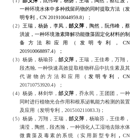
（
1
）
邰义萍
，阮伟峰，杨扬，王瑞，陶然，蔡红波，
一种环境水体中多种残留药物的同时提取方法（发
明专利，CN 201910044959.8
）；
（
2
）
王瑞，杨扬，李凤，
邰义萍
，陶然，阮伟峰，蔡
洪波，一种环境激素降解功能微藻固定化材料的制
备方法和应用（发明专利，CN
201910068897.4
）；
（
3
）杨扬，杨瑜芬，
邰义萍，
王瑞，王佳希，万翔，
段杰翰,
一种快速高效提取植物样品中抗生素及其
代谢物的方法和应用
（发明专利，CN
201710753920.4
）
；
（
4
）杨扬，林剑华，
邰义萍
，乔永民，王团团，一种
同时进行植物光合作用和根系泌氧能力检测的装置
及应用（发明专利，201510211083.3)
；
（
5
）
杨扬，万翔，王瑞，
邰义萍
，杨瑜芬，王佳希，
满滢，陶然，段杰瀚，一种强化人工湿地去除水体
微囊藻及毒素的系统（实用新型专利
，
CN