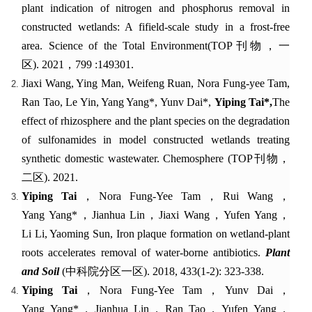
plant indication of nitrogen and phosphorus removal in
constructed wetlands: A fifield-scale study in a frost-free
area
.
Science of the Total Environment
(TOP
刊物，
一
区
).
2021
，
799
:
149301
.
Jiaxi
Wang
, Ying Man, Weifeng Ruan, Nora Fung-yee Tam,
Ran Tao, Le Yin, Yang Yang*, Yunv Dai*
,
Yiping Tai*
,
The
effect of rhizosphere and the plant species on the degradation
of sulfonamides in model constructed wetlands treating
synthetic domestic wastewater
.
Chemosphere (TOP
刊物，
二区
). 20
21
.
Yiping Tai
，
Nora Fung-Yee Tam
，
Rui Wang
，
Yang Yang
*
，
Jianhua Lin
，
Jiaxi Wang
，
Yufen Yang
，
Li Li, Yaoming Sun, Iron plaque formation on wetland-plant
roots accelerates removal of water-borne antibiotics.
Plant
and Soil
(
中科院分区一区
). 2018, 433(1-2): 323-338.
Yiping Tai
，
Nora Fung-Yee Tam
，
Yunv Dai
，
Yang Yang
*
，
Jianhua Lin
，
Ran Tao
，
Yufen Yang
，