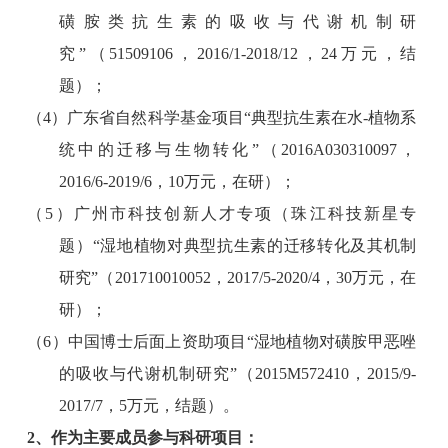
磺胺类抗生素的吸收与代谢机制研
究
”
（
51509106
，
2016/1-2018/12
，
24
万元，结
题）；
（
4
）广东省自然科学基金项目
“
典型抗生素在水
-
植物系
统中的迁移与生物转化
”
（
2016A030310097
，
2016/6-2019/6
，
10
万元，在研）；
（
5
）广州市科技创新人才专项（珠江科技新星专
题）
“
湿地植物对典型抗生素的迁移转化及其机制
研究
”
（
201710010052
，
2017/5-2020/4
，
30
万元，在
研）；
（
6
）中国博士后面上资助项目
“
湿地植物对磺胺甲恶唑
的吸收与代谢机制研究
”
（
2015M572410
，
2015/9-
2017/7
，
5
万元，结题）。
2
、作为主要成员参与科研项目：