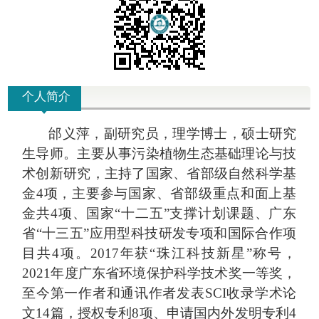
个人简介
邰义萍，副研究员，理学博士
，
硕士研究
生导师
。
主要
从事
污染植物生态基础理论与技
术创新
研究，主持了国家、省部级自然科学基
金4
项，主要参与国家、省部级重点和面上基
金共
4
项、国家“
十二五
”
支撑计划课题、广东
省
“
十三五
”
应用型科技研发专项和国际合作项
目共
4
项。
2017
年获
“
珠江科技新星
”
称号，
2021
年度广东省环境保护科学技术奖一等奖，
至今第一作者
和通讯作者
发表SCI
收录学术论
文
14
篇，授权专利
8
项、申请国内外发明专利4