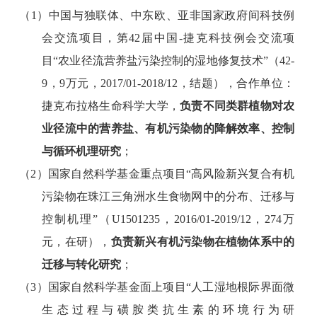
（
1
）中国与独联体、中东欧、亚非国家政府间科技例
会交流项目，第
42
届中国
-
捷克科技例会交流项
目
“
农业径流营养盐污染控制的湿地修复技术
”
（
42-
9
，
9
万元，
2017/01-2018/12
，结题），合作单位：
捷克布拉格生命科学大学，
负责不同类群植物对农
业径流中的营养盐、有机污染物的降解效率、控制
与循环机理研究
；
（
2
）国家自然科学基金重点项目
“
高风险新兴复合有机
污染物在珠江三角洲水生食物网中的分布、迁移与
控制机理
”
（
U1501235
，
2016/01-2019/12
，
274
万
元，在研），
负责新兴有机污染物在植物体系中的
迁移与转化研究
；
（
3
）国家自然科学基金面上项目
“
人工湿地根际界面微
生态过程与磺胺类抗生素的环境行为研