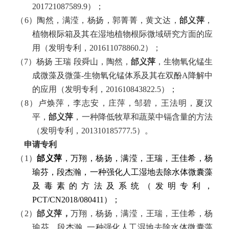
201721087589.9
）；
（
6
）陶然，满滢，杨扬，郭菁菁，黄文达，
邰义萍
，
植物根际箱及其在湿地植物根际微域研究方面的应
用（发明专利，201611078860.2
）；
（7
）杨扬 王瑞 段舜山，陶然，
邰义萍
，生物氧化锰生
成微藻及微藻-
生物氧化锰体系及其在双酚
A
降解中
的应用（发明专利，
201610843822.5
）；
（
8
）卢焕萍，李志安，庄萍，邹碧，王法明，夏汉
平，
邰义萍
，一种降低牧草和蔬菜中镉含量的方法
（发明专利，201310185777.5
）。
申请专利
（1
）
邰义萍
，万翔，杨扬，满滢，王瑞，王佳希，杨
瑜芬，段杰瀚，一种强化人工湿地去除水体微囊藻
及毒素的方法及系统（发明专利，
PCT/CN2018/080411
）；
（
2
）
邰义萍，
万翔，杨扬，满滢，王瑞，王佳希，杨
瑜芬，段杰瀚,
一种强化人工湿地去除水体微囊藻