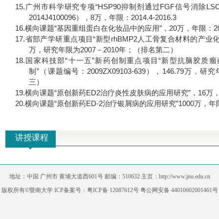
15.
广州市科学研究专项“
HSP90
抑制剂通过
FGF
信号消除
LS
2014J4100096
），
8
万，年限：
2014.4-2016.3
16.
横向课题“基因重组蛋白在化妆品中的应用”，
20
万，年限：
2
17.
省部产学研重点项目“新型
rhBMP2
人工骨复合材料的产业化
万，研究年限为
2007
－
2010
年；（排名第二）
18.
国家科技部“十一五”新药创制重点项目“新型抗脑胶质瘤
制”（课题编号：
2009ZX09103-639
），
146.79
万，研究
三）
19.
横向课题“原创新药
ED2
治疗炎性皮肤病的应用研究”，
16
万
20.
横向课题“原创新药
ED-2
治疗银屑病的应用研究”
1000
万，年
讲授课程
地址：中国 广州市 黄埔大道西601号 邮编：510632 主页：http://www.jnu.edu.cn
版权所有©暨南大学 ICP备案号：粤ICP备 12087612号 粤公网安备 44010602001461号