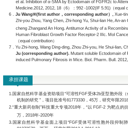
et al. Inhibition of α-SMA by Ectodomain of FGFR2c to Atten
Medicine.
2012, 2012, 18
（
6
）：
992 -1002(IF 5.91)
（
equal c
6．
Ju Wang
※
(first author
，
corresponding author
）
,
Xue-tin
Zhi-you Zhou
,
Yang Chen, Zhi-hong Yu, Shui-lian He, An-an 
cheng Zhang
and An Hong
. Antitumor Activity of a Recombi
Human Fibroblast Growth Factor Receptor-2 IIIc. Mol Canc
（
equal contribution
）
7．
Yu Zhi-hong, Wang Ding-ding, Zhou Zhi-you, He Shui-lian, 
Ju
(corresponding author).
Mutant soluble Ectodomain of
induced Pulmonary Fibrosis in Mice.
Biol. Pharm. Bull. 2012
承担课题
1.
国家自然科学基金资助项目“可溶性
FGF
受体
2b
亚型胞外段（
机制的研究 ”，项目批准号
81773330
，
45
万，研究年限
201
2.
“
重大新药创制
”
科技重大专项
2018
年，“以
FGF-2
为靶点的抗
万，
2018
年
-2020
年
3.
国家自然科学基金面上项目“
FGF
受体可溶性胞外段抑制肺