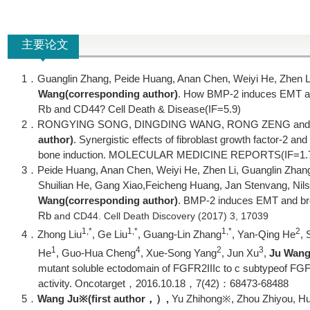
主要论文
1．
Guanglin Zhang, Peide Huang, Anan Chen, Weiyi He, Zhen L
Wang
(corresponding author)
. How BMP-2 induces EMT an
Rb and CD44? Cell Death & Disease(IF=5.9)
2．
RONGYING SONG, DINGDING WANG, RONG ZENG an
author)
. Synergistic effects of fibroblast growth factor-2 a
bone induction. MOLECULAR MEDICINE REPORTS(IF=1.7).
3．
Peide Huang, Anan Chen, Weiyi He, Zhen Li, Guanglin Zhang,
Shuilian He, Gang Xiao,Feicheng Huang, Jan Stenvang, Nil
Wang
(corresponding author)
. BMP-2 induces EMT and br
Rb
and CD44. Cell Death Discovery (2017) 3, 17039
1,*
1,*
1,*
2
4．
Zhong Liu
, Ge Liu
, Guang-Lin Zhang
, Yan-Qing He
,
1
4
2
3
He
, Guo-Hua Cheng
, Xue-Song Yang
, Jun Xu
,
Ju Wan
mutant soluble ectodomain of FGFR2IIIc to c subtypeof FGFR
activity. Oncotarget
，
2016.10.18
，
7(42)
：
68473-68488
5．
Wang Ju
※
(first author
，）
,
Yu Zhihong
※
, Zhou Zhiyou, H