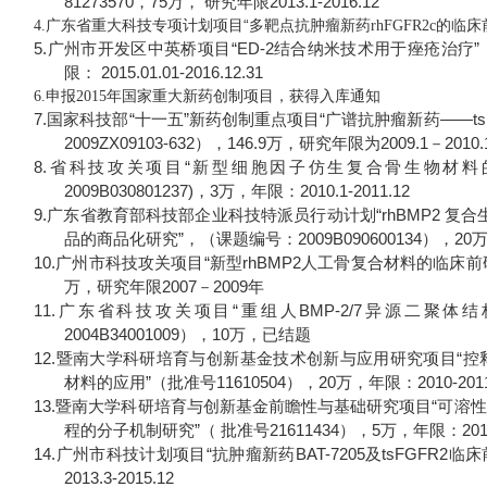
81273570
，
75
万， 研究年限
2013.1-2016.12
广东省重大科技专项计划项目“多靶点抗肿瘤新药
的临床
4.
rhFGFR2c
5.
广州市开发区中英桥项目“
ED-2
结合纳米技术用于痤疮治疗”
限：
2015.01.01-2016.12.31
申报
年国家重大新药创制项目，获得入库通知
6.
2015
7.
国家科技部“十一五”新药创制重点项目“广谱抗肿瘤新药
――ts
2009ZX09103-632
），
146.9
万，研究年限为
2009.1
－
2010.
8.
省科技攻关项目“新型细胞因子仿生复合骨生物材料
2009B030801237)
，
3
万，年限：
2010.1-2011.12
9.
广东省教育部科技部企业科技特派员行动计划“
rhBMP2
复合
品的商品化研究”，（课题编号：
2009B090600134
），
20
10.
广州市科技攻关项目“新型
rhBMP2
人工骨复合材料的临床前
万，研究年限
2007
－
2009
年
11.
广东省科技攻关项目“重组人
BMP-2/7
异源二聚体结
2004B34001009
），
10
万，已结题
12.
暨南大学科研培育与创新基金技术创新与应用研究项目“控
材料的应用”（批准号
11610504
），
20
万，年限：
2010-201
13.
暨南大学科研培育与创新基金前瞻性与基础研究项目“可溶性
程的分子机制研究”（ 批准号
21611434
），
5
万，年限：
201
14.
广州市科技计划项目“抗肿瘤新药
BAT-7205
及
tsFGFR2
临床
2013.3-2015.12