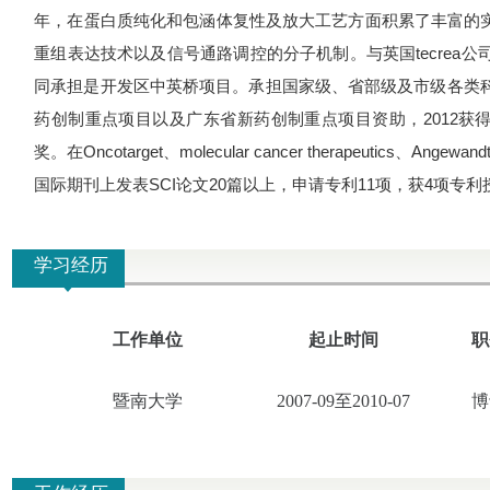
年，在蛋白质纯化和包涵体复性及放大工艺方面积累了丰富的
重组表达技术以及信号通路调控的分子机制。与英国
tecrea
公
同承担是开发区中英桥项目。承担国家级、省部级及市级各类
药创制重点项目以及广东省新药创制重点项目资助，
2012
获
奖。在
Oncotarget
、
molecular cancer therapeutics
、
Angewand
国际期刊上发表
SCI
论文
20
篇以上，申请专利
11
项，获
4
项专利
学习经历
工作单位
起止时间
职
暨南大学
2007-09
至
2010-07
博