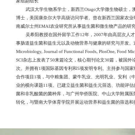
家组副组长
武汉大学生物系学士，新西兰
Otago
大学微生物硕士，
博士，美国康奈尔大学高级访问学者。曾在新西兰国家农业
南威尔士州
EMAI
农业研究所从事益生菌和微生物产品的研
吴希阳教授在国外留学工作
12
年，
2007
年由高层次人才
事肠道益生菌和益生元以及动物营养与健康的研究与开发。
Microbiology, Journal of Functional Foods, PlosOne, Food Mi
SCI
杂志上发表了
50
来篇论文，核心期刊论文
30
篇，被国外
次。并拥有
1
项国际基因专利和
5
项发明专利。主持参与国家
合作项目
1
项，与中粮集团、蒙牛乳业、光明乳业、安利（
业的横向课题
11
项。已建立益生菌和益生元筛选、功能评估
菌和非乳酸菌的菌种库，与广州华侨医院、中山大学附属医
转化，与暨南大学体育学院开展运动营养和益生菌的筛选和
担任
Asia-Pacific Institute of Food Professionals (APIFP)
Pacific Probiotics Symposium
（
2016-2021
），并在国际益生
议主席和做大会报告，参与国际益生菌标准的制定和修改。