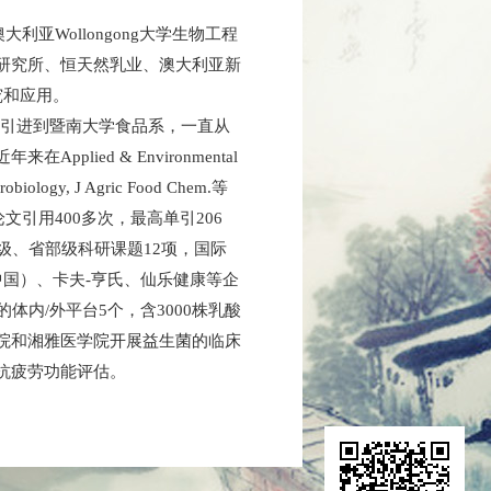
澳大利亚
Wollongong
大学生物工程
研究所、恒天然乳业、澳大利亚新
究和应用。
引进到暨南大学食品系，一直从
近年来在
Applied & Environmental
crobiology, J Agric Food Chem.
等
论文引用
400
多次，最高单引
206
级、省部级科研课题
12
项，国际
中国）、卡夫
-
亨氏、仙乐健康等企
的体内
/
外平台
5
个，含
3000
株乳酸
院和湘雅医学院开展益生菌的临床
抗疲劳功能评估。
中国负责人，参与组织了
6
届
Asia-
菌
/
肠道菌学术会议上多次担任会
任国际食品科技期刊
International