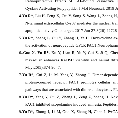
Retinoprotective Effects of TAT-Bound Vasoactive In
Cyclase Activating Polypeptide.
J Mol Neurosci.
2019 Ju
4.
Yu R*
, Liu H, Peng X, Cui Y, Song S, Wang L, Zhang 
N-terminal extracellular Cys37 mediates the nuclear tran
apoptotic activity.
Oncotarget
. 2017 Jun 27;8(26):42728
5.
Yu R*
, Zheng L, Cui Y, Zhang H, Ye H.
Doxycycline exe
the activation of neuropeptide GPCR PAC1.
Neuropharma
6.
.
Guo X,
Yu R*
, Xu Y, Lian R, Yu Y, Cui Z, Ji Q, Che
maxadilan enhances hADSC viability and neural differe
May;20(5):874-90.
7.
7.
Yu R*
, Cui Z, Li M, Yang Y, Zhong J.
Dimer-dependen
protein-coupled receptor PAC1 promotes cellular anti
pathways that are associated with dimer endocytosis.
PLo
8.
Yu R*
, Yang Y, Cui Z, Zheng L, Zeng Z, Zhang H.
Nove
PAC1 inhibited scopolamine induced amnesia.
Peptides.
9.
Yu R*
, Zhong J, Li M, Guo X, Zhang H, Chen J.
PACAP