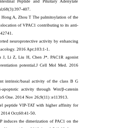
testinal Peptide and Pituitary Adenylate
l;68(3):397-407.
H, Hong A, Zhou T
The palmitoylation of the
slocation of VPAC1 contributing to its anti-
-42741.
rted neuroprotective activity by enhancing
cology. 2016 Apr;103:1-1.
n J, Li Z, Liu H, Chen J*.
PAC1R agonist
ntiation potential.
J Cell Mol Med. 2016
t intrinsic/basal activity of the class B G
-apoptotic activity through Wnt/β-catenin
S One. 2014 Nov 26;9(11) :e113913.
l peptide VIP-TAT with higher affinity for
 2014 Oct;60:41-50.
 induces the dimerization of PAC1 on the