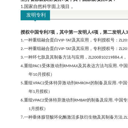
国家自然科学面上项目，
1.
发明专利
授权中国专利
项，其中第一发明人
项，第二发明人
7
4
3
一种重组融合蛋白
及其应用，专利授权号：
1.
VIP-TAT
ZL20
一种重组融合蛋白
及其应用，专利授权号：
2.
VIP-TAT
ZL20
一种环七肽及其制备方法与应用，
，
3.
ZL200810219884.4
重组
受体激动剂
及其表达方法与应用
中国
4.
PAC1
RMMAX
.
年
月授权）
10
重组
受体特异激动剂
的制备及应用
中国
5.
VPAC2
RMROM
.
年
月授权）
1
重组
受体特异激动剂
的制备及应用
中国专
6.
VPAC2
RMBAY
.
月授权）
1
7.
一种垂体腺苷酸环化酶激活多肽衍生物及其制备方法
.Z