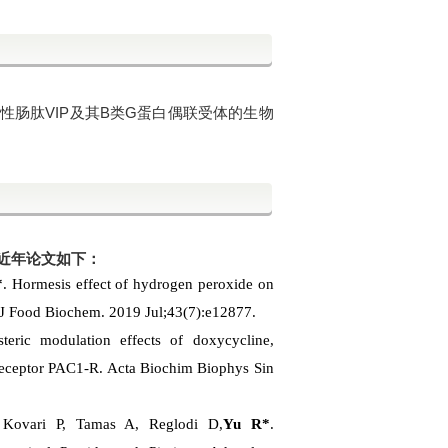
活性肠肽VIP及其B类G蛋白偶联受体的生物
近年论文如下：
*
.
Hormesis effect of hydrogen peroxide on
J Food Biochem. 2019 Jul;43(7):e12877.
steric modulation effects of doxycycline,
 receptor PAC1-R.
Acta Biochim Biophys Sin
,
Kovari P
,
Tamas A
,
Reglodi D
,
Yu R
*
.