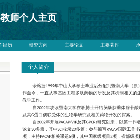
教师个人主页
作经历
研究方向
主要论文
主要著作
个人简介
余榕捷
1999
年中山大学硕士毕业后分配到暨南大学（原
作至今，一直从事基因工程多肽药物的研发及其机制相关的
教学工作。
自
2002
年攻读暨南大学在职博士开始脑肠肽垂体腺苷酸
及其
G
蛋白偶联受体的生物学研究及相关药物开发的探索。
自2002年开展PACAP/VIP及其GPCRs研究以来，以第一
论文30多篇，其中SCI收录20多篇；参与编写PACAP国际工
项；主持PACAP相关课题6项，其中国家级项目2项，省部级项