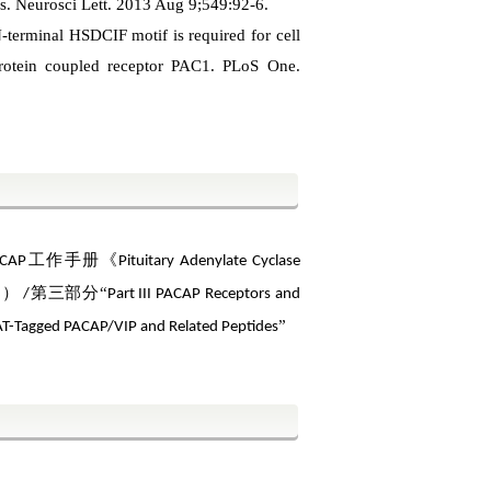
s.
Neurosci Lett. 2013 Aug 9;549:92-6.
-terminal HSDCIF motif is required for cell
rotein coupled receptor PAC1.
PLoS One.
工作手册《
CAP
Pituitary Adenylate Cyclase
）
第三部分
“
3
/
Part III PACAP Receptors and
”
AT-Tagged PACAP/VIP and Related Peptides