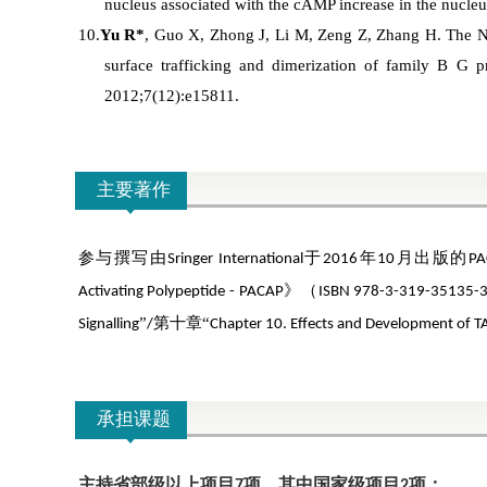
nucleus associated with the cAMP increase in the nucleu
10.
Yu R*
, Guo X, Zhong J, Li M, Zeng Z, Zhang H.
The N
surface trafficking and dimerization of family B G p
2012;7(12):e15811.
主要著作
参与撰写由
于
年
月出版的
Sringer International
2016
10
PA
》
（
Activating Polypeptide - PACAP
ISBN 978-3-319-35135-
”
第十章
“
Signalling
/
Chapter 10. Effects and Development of T
承担课题
主持省部级以上项目
项，其中国家级项目
项：
7
2