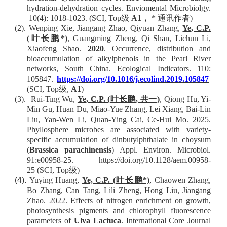
hydration-dehydration cycles. Enviomental Microbiolgy.
10(4): 1018-1023. (
SCI,
Top
级
A1
，
*
通讯作者
)
(2)
. Wenping Xie, Jiangang Zhao, Qiyuan Zhang,
Ye, C.P.
(
叶长鹏
*)
, Guangming Zheng, Qi Shan, Lichun Li,
Xiaofeng Shao.
2020
.
Occurrence, distribution and
bioaccumulation of alkylphenols in the Pearl River
networks, South China
.
Ecological Indicators. 110:
105847.
https://doi.org/10.1016/j.ecolind.2019.105847
(
SCI,
Top
级
,
A1
)
(3).
Rui-Ting Wu,
Ye, C.P. (
叶长鹏
,
共一
)
, Qiong Hu, Yi-
Min Gu, Huan Du, Miao-Yue Zhang, Lei Xiang, Bai-Lin
Liu, Yan-Wen Li, Quan-Ying Cai, Ce-Hui Mo
. 2025.
Phyllosphere microbes are associated with variety-
specific accumulation of dinbutylphthalate in choysum
(
Brassica parachinensis
) Appl
.
Environ
.
Microbiol
.
91:e00958-25.
https://doi.org/10.1128/aem.00958-
25
(
SCI,
Top
级
)
(4).
Yuying Huang
,
Ye, C.P. (
叶长鹏
*)
, Chaowen Zhang,
Bo Zhang
,
Can Tang
,
Lili Zheng
,
Hong Liu, Jiangang
Zhao
. 2022.
Effects of
n
itrogen
e
nrichment on
g
rowth,
p
hotosynthesis
p
igments and
c
hlorophyll
f
luorescence
p
arameters of
Ulva Lactuca
.
International Core Journal