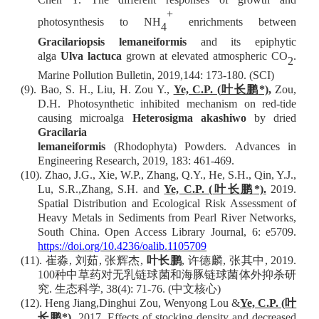
+
photosynthesis to NH
enrichments between
4
Gracilariopsis lemaneiformis
and its epiphytic
alga
Ulva lactuca
grown at elevated atmospheric CO
.
2
Marine Pollution Bulletin, 2019,144: 173-180.
(SCI)
(9).
Bao
, S. H.,
Liu,
H
.
Zou Y
.
,
Ye, C.P. (
叶长鹏
*)
,
Zou
,
D
.H.
Photosynthetic
i
nhibited
m
echanism on
r
ed-tide
c
ausing
m
icroalga
Heterosigma akashiwo
by dried
Gracilaria
lemaneiformis
(Rhodophyta)
Powders
.
Advances in
Engineering Research
, 2019,
183
: 461-469.
(10)
.
Zhao, J.G., Xie, W.P., Zhang, Q.Y., He, S.H., Qin, Y.J.,
Lu, S.R.,Zhang, S.H. and
Ye, C.P. (
叶长鹏
*).
2019.
Spatial Distribution and Ecological Risk Assessment of
Heavy Metals in Sediments from Pearl River Networks,
South China
. Open Access Library Journal, 6: e5709.
https://doi.org/10.4236/oalib.1105709
(11).
崔淼
,
刘茹
,
张辉杰
,
叶长鹏
,
许德麟
,
张其中
, 2019.
100
种中草药对无乳链球菌和海豚链球菌体外抑杀研
究
.
生态科学
, 38(4): 71-76.
(
中文核心
)
(12).
Heng Jiang
,
Dinghui Zou
,
Wenyong Lou &
Ye, C.P. (
叶
长鹏
*
)
.
2017
.
Effects of stocking density and decreased