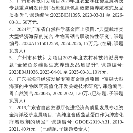
3、
广州市科技计划项目
2023
年度农业和社会发展科技
专题
重点研发计划
“
石斑鱼绿色高效健康养殖模式及品
质提升
”
.
课题编号
:2023B03J139
5, 2023-03-31
至
2026-
03-31, 5
0
万元
.
4、
2024
年广东省自然科学基金面上项目
,
“
典型栽培类
大型经济海藻的光合
-
生物富硒合联动特性研究
”
,
课题
编号
:
2024A1515012559, 2024-2026
, 15
万元
. (
在研
,
课题
负责人
)
5、
广州市科技计划项目
2023
年度农村科技特派员专
题
“
金鲳鱼多维度生态养殖及品质提升
”
.
课题编号
:
2023E04J1036, 2023-04-01
至
2025-03-31,
10
万元
.
6、
广东省海洋经济发展专项资金
重点
项目
, “
富硒大型
海藻的生物医药高值化开发关键技术研究
”,
课题编号
:
粤自然资合
2020035
,
2020
-
2022
, 12
0
万
. (
已结题
,
子课题
负责人
)
7、
2019
广东省自然资源厅促进经济高质量发展专项资
金海洋经济发展项目
,
“
高纯度含硒藻蓝蛋白作为肿瘤化
疗增敏剂的研发
”
,
课题编号
:
GDOE-2019-A31
,
2019
-
202
1,
40
万元
.
（已结题
,
子课题负责人）