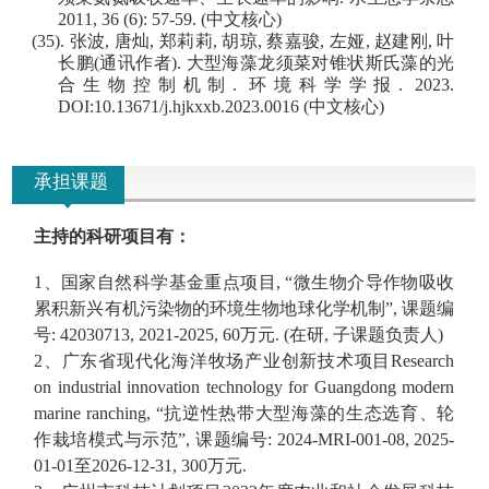
2011, 36 (6): 57-59.
(
中文核心
)
(35).
张波
,
唐灿
,
郑莉莉
,
胡琼
,
蔡嘉骏
,
左娅
,
赵建刚
,
叶
长鹏
(
通讯作者
)
.
大型海藻龙须菜对锥状斯氏藻的光
合生物控制机制
.
环境科学学报
. 2023.
DOI:10.13671/j.hjkxxb.2023.0016
(
中文核心
)
承担课题
主持的科研项目有：
1、
国家自然科学基金重点项目
,
“
微生物介导作物吸收
累积新兴有机污染物的环境生物地球化学机制
”
,
课题编
号
:
42030713
,
20
21-
20
25, 6
0
万元
. (
在研
,
子课题负责人
)
2、
广东省现代化海洋牧场产业创新技术项目
Research
on industrial innovation technology for Guangdong modern
marine ranching,
“抗逆性热带大型海藻的生态选育、轮
作栽培模式与示范”
,
课题编号
: 2024-MRI-001-08, 2025-
01-01
至
2026-12-31, 300
万元
.