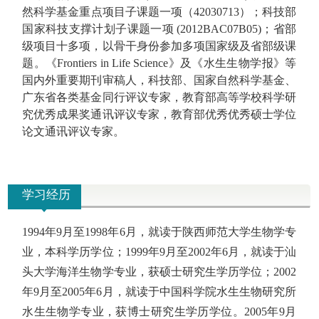
然科学基金重点项目子课题一项（
42030713
）；
科技部
国家科技支撑计划子课题一项
(2012BAC07B05)
；省部
级项目
十多
项，以骨干身份参加多项国家级及省部级课
题。
《
Frontiers in Life Science
》
及《水生生物学报》等
国内外重要期刊
审稿
人，
科技部、
国家自然科学基金、
广东省各类基金同行评议专家，
教育部
高等学校科学研
究优秀成果奖
通讯评议专家
，
教育部优秀
优秀硕士学位
论文通讯评议
专家。
学习经历
1994
年
9
月至
1998
年
6
月，就读于陕西师范大学生物学专
业，本科学历学位；
1999
年
9
月至
2002
年
6
月，就读于汕
头大学海洋生物学专业，获硕士研究生学历学位；
2002
年
9
月至
2005
年
6
月，就读于
中国科学院水生生物研究所
水生生物学专业，
获博士研究生学历学位。
2005
年
9
月