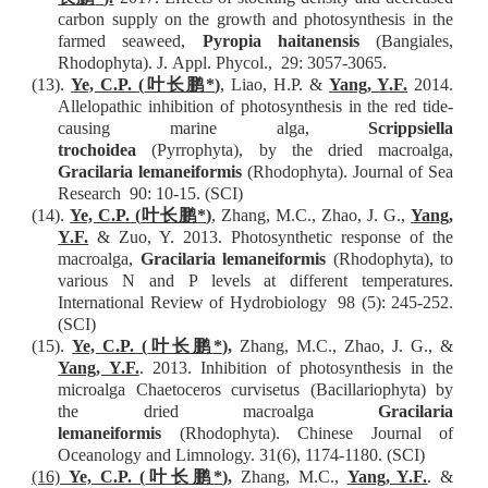
carbon supply
on the growth and photosynthesis in the
farmed seaweed,
Pyropia haitanensis
(Bangiales,
Rhodophyta)
.
J
.
Appl
.
Phycol
.,
29:
3057
-
3065
.
(13).
Ye, C.P. (
叶长鹏
*
)
, Liao, H.P. &
Yang, Y.F.
2014.
Allelopathic inhibition of photosynthesis in the red tide-
causing marine alga,
Scrippsiella
trochoidea
(Pyrrophyta), by the dried macroalga,
Gracilaria lemaneiformis
(Rhodophyta).
Journal of Sea
Research
90: 10-15.
(SCI)
(14).
Ye, C.P. (
叶长鹏
*
)
, Zhang, M.C., Zhao, J. G.,
Yang,
Y.F.
& Zuo, Y. 2013. Photosynthetic response of the
macroalga,
Gracilaria lemaneiformis
(Rhodophyta), to
various N and P levels at different temperatures.
International Review of Hydrobiology
98 (5): 245-252
.
(SCI)
(15)
.
Ye, C.P. (
叶长鹏
*
)
,
Zhang, M.C., Zhao, J. G., &
Yang, Y.F.
. 2013. Inhibition of photosynthesis in the
microalga Chaetoceros curvisetus (Bacillariophyta) by
the dried macroalga
Gracilaria
lemaneiformis
(Rhodophyta). Chinese Journal of
Oceanology and Limnology. 31(6), 1174-1180.
(SCI)
(16)
Ye, C.P. (
叶长鹏
*
)
,
Zhang, M.C.,
Yang, Y.F.
. &