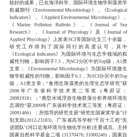
较好的成果，
已在
海洋科学、
国际环境生物学和藻类学
权威期刊《
Environmental Microbiology
》，
《
Ecological
Indicators
》，
《
Applied
Environmental Microbiology
》
，
《
Marine Pollution Bulletin
》，《
Journal of Sea
Research
》，
《
Journal of Phycology
》及《
Journal of
Applied Phycology
》上发表
SCI
等国际论文
三
十余篇，
研究工作得到了国际同行的高度认可，其中
《
Ecological Indicators
》为国际环境
与生态学领域的
权
威性刊物，影响因子
7
.
3
，为
SCI
分区中的
Top
级
，
A1
类
文章
；
《
Envionmental Microbiology
》为国际环境微生
物学权威性的刊物，影响因子
6.1
，为
SCI
分区中的
Top
级
，
A1
类文章；
“
食用念珠藻类的生理生态学研究
”
获
2008
年广东省科学技术奖二等奖
(
粤府证：
20081918
）
；
“
典型水域浮游生物群落分析养殖环境生
态调控
”
获
2009
年广东省科学技术奖三等奖（粤府证：
20091466
）
；
所指导的研究生获
“
研究生国家奖学金
”
计
划支助
(2012-23183)
。
广东省高等学校
“
千百十工程
”
先
进团队
”
(
河口近海环境与生物化学分析
)
主要成员。
主持
国家自然科学基金二项
(31370476; 31000240)
，
国家自