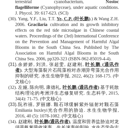
terrestrial cyanobacterium,
Nostoc
flagelliforme
(Cyanophyceae), under aquatic conditions.
J. Phycol. 39: 617-623. (SCI)
(30).
Yang, Y
.F.,
Liu, T
.T.
Ye, C.P. (
叶长鹏
)
.
)
&
Wang Z
.H.
2006.
Gracilaria
cultivation and its growth inhibitory
effects on the red tide microalgae in Chinese coastal
waters. Proceedings of the (3rd) International Conference
on the Prevention and Management of Harmful Algal
Blooms in the South China Sea. Published by The
Association on Harmful Algal Blooms in the South
China Sea. 2006, pp320-323 (ISBN-962-85019-4-4).
(31).
余娇娇
,
刘洪
,
张超雯
,
赵建刚
,
叶长鹏
(
通讯作
者
)
.
大型海藻裂片石莼藻粉对赤潮异弯藻光合作用
抑制的研究
.
水生生物学报
, 2022, 46(2): 168-175.
(
中
文核心
)
(32).
左娅
,
陈向明
,
康德礼
,
叶长鹏
(
通讯作者
)
基于耗散
结构理论的考洲洋生态修复研究
.
生态科学
, 2015,
34(4): 71-75.
(
中文核心
)
(33).
阮祚禧
,
罗丽娜
.
颗石球缓解紫外辐射对颗石藻
Emiliania huxleyi
光合作用的胁迫
.
水生生物学报
,
2016, 40 (5): 1078-1082.
(
中文核心
)
(34).
赵建刚
,
叶长鹏
(
通讯作者
)
,
温度和营养盐胁迫对龙
须菜氨氮吸收速率、生长速率的影响
.
水生态学杂志