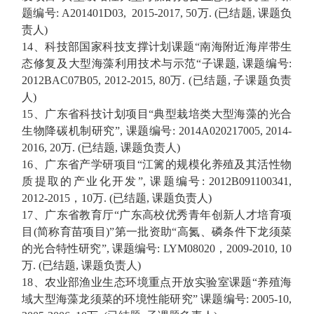
题编号
:
A201401D03
,
2015
-
2017
,
50
万
.
(
已结题
,
课题负
责人
)
14、
科技部国家科技支撑计划课题
“
南海附近海岸带生
态修复及大型海藻利用技术与示范
“
子课题
,
课题编号
:
2012BAC07B05, 2012-2015
, 80
万
.
(
已结题
,
子课题负责
人
)
15、
广东省科技计划项目
“
典型栽培类大型海藻的光合
生物降碳机
制研究
”
,
课题
编号
:
2014A020217005
,
2014-
2016
,
20
万
.
(
已结题
,
课题负责人
)
16、
广东省产学研项目
“
江篱的规模化养殖及其活性物
质提取的产业化开发
”,
课题
编号
:
2012B091100341,
2012-2015
，
10
万
.
(
已结题
,
课题负责人
)
17、
广东省教育厅
“
广东高校优秀青年创新人才培育项
目
(
简称育苗项目
)”
第一批资助
“
高氮、磷条件下龙须菜
的光合特性研究
”,
课题
编号
:
LYM08020
，
2009-2010
, 10
万
.
(
已结题
,
课题负责人
)
18、
农业部渔业生态环境重点开放实验室课题
“
养殖海
域大型海藻龙须菜的环境性能研究
”
课题
编号
:
2005-10
,