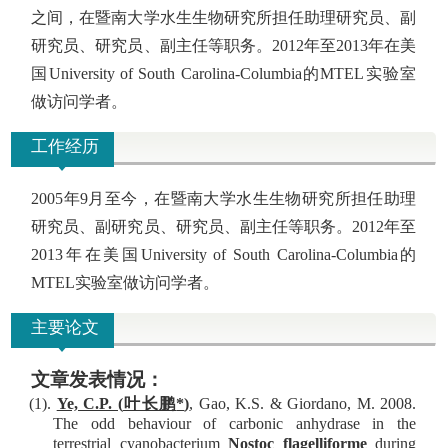
之间，在
暨南大学水生生物研究所
担任助理研究员、副
研究员、研究员、副主任等职务。
2012
年至
2013
年在美
国
University of South Carolina-Columbia
的
MTEL
实验室
做访问学者。
工作经历
2005
年
9
月至今，在
暨南大学水生生物研究所
担任助理
研究员、副研究员、研究员、副主任等职务。
2012
年至
2013
年在美国
University of South Carolina-Columbia
的
MTEL
实验室做访问学者。
主要论文
文章
发表
情况：
(1)
.
Ye, C.P. (
叶长鹏
*
)
, Gao, K.S. & Giordano, M. 2008.
The odd behaviour of carbonic anhydrase in the
terrestrial cyanobacterium
Nostoc flagelliforme
during