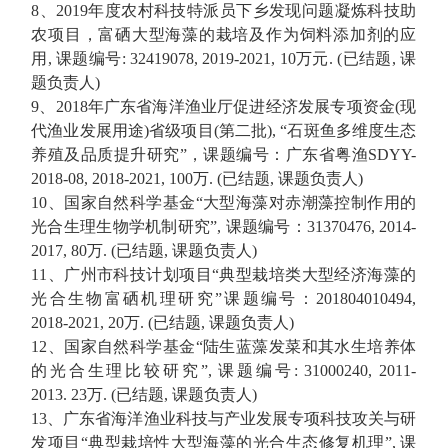
8、
2019
年度农村科技特派员下乡发现问题凝炼科技助
农项目，富硒大型海藻的栽培及作为饲料添加剂的应
用
,
课题编号
:
32419078
,
2019-202
1,
10
万元
.
(
已结题
,
课
题负责人
)
9、
2018
年广东省海洋渔业厅促进经济发展专项资金
(
现
代渔业发展用途
)
省级项目
(
第二批
), “
石斑鱼多维度生态
养殖及品质提升研究
”
，课题编号：
广东省粤渔
SDYY-
2018-08,
2018-2021,
100
万
.
(
已结题
,
课题负责人
)
10、
国家自然科学基金
“
大型海藻对赤潮藻控制作用的
光合生理生物学机制研究
”,
课题编号：
31370476, 2014-
2017, 80
万
. (
已结题
,
课题负责人
)
11、
广州市科技计划项目
“
典型栽培类大型经济海藻的
光合生物富硒机理研究
”
课题编号：
201804010494
,
201
8
-20
21
,
2
0
万
. (
已结题
,
课题负责人
)
12、
国家自然科学基金
“
陆生蓝藻发菜和其水生培养体
的光合生理比较研究
”,
课题编号
:
31000240, 2011-
2013.
23
万
. (
已结题
,
课题负责人
)
13、
广东省海洋渔业科技与产业发展专项科技攻关与研
发项目
“
典型栽培性大型海藻的光合生态修复机理
”
,
课