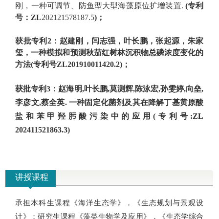
刚，
一种可调节、防鱼型大型海藻原位扩增装置
.
(
专利
号：
ZL
202121578187.5
)；
获批
专利
2
：
赵建刚，闫志强，叶长鹏，张起源，朱家
玺，
一种模拟和预测秋茄红树林沉积物总磷浓度变化的
方法
(
专利
号
ZL
201910011420.2)
；
获批
专利
3
：
赵海明
,
叶长鹏
,
莫测辉
,
陈泳宏
,
孙雯婷
,
向垒
,
李彦文
,
蔡全英
.
一种固定化菌剂及其在降解丁基黄原酸
盐和苯甲羟肟酸污染中的应用
(
专利
号
:
ZL
202411521863.3
)
讲授课程
承担本科生课程《海洋生态学》，《生态规划与景观设
计》；研究生课程《藻类生物学及应用》，《生态学综合