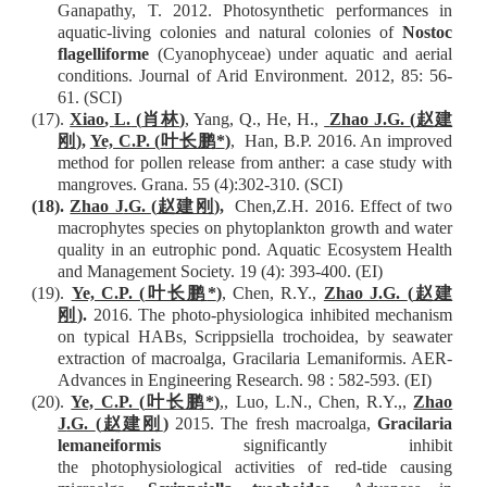
Ganapathy, T. 2012.
Photosynthetic
performances
in
aquatic-living colonies and natural colonies of
Nostoc
flagelliforme
(Cyanophyceae) under aquatic and aerial
conditions. Journal of Arid Environment. 2012, 85: 56-
61.
(SCI)
(17).
Xiao
,
L
.
(
肖林
)
, Yang, Q
.,
He, H
.,
Zhao J
.G.
(
赵建
刚
)
,
Ye, C.P. (
叶长鹏
*
)
, Han, B
.P.
2016. An improved
method for pollen release from anther: a case study with
mangroves. Grana. 55 (4):302-310.
(SCI)
(18).
Zhao J
.G.
(
赵建刚
),
Chen,Z
.H.
2016. Effect of two
macrophytes species on phytoplankton growth and water
quality in an eutrophic pond. Aquatic Ecosystem Health
and Management Society. 19 (4): 393-400.
(EI)
(19).
Ye, C.P. (
叶长鹏
*
)
, Chen,
R
.Y.,
Zhao J
.G.
(
赵建
刚
)
.
2016. The photo-physiologica inhibited mechanism
on typical HABs, Scrippsiella trochoidea, by seawater
extraction of macroalga, Gracilaria Lemaniformis. AER-
Advances in Engineering Research. 98 : 582-593.
(EI)
(20)
.
Ye, C.P. (
叶长鹏
*
)
,, Luo,
L.N.,
Chen,
R
.Y.,
,
Zhao
J
.G.
(
赵建刚
)
2015. The fresh macroalga,
Gracilaria
lemaneiformis
significantly inhibit
the
photophysiological activities of red-tide causing