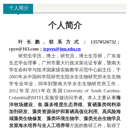
个人简介
个人
简介
叶长鹏
,
联系方式：
13570526732
；
cpye@163.com
；
tcpyes@jnu.edu.cn
研究生学历，博士，研究员，
博士生导师，广东省
生态学会理事，广州市重大行政决策论证专家，暨南大
学
生命科学与技术国家级实验教学示范中心副主任，
于
2005
年从中国科学院研究生院水生生物研究所水生生物
学专业毕业，同年到暨南大学水生生物研究所工作
，
2012
年至
2013
年在美国
University of South Carolina-
Columbia
的
MTEL
实验室做访问学者。
本人
主要
从
事
海
洋牧场建设、鱼
-
藻多维度生态养殖、富硒藻类饲料添
加剂研发、
藻类资源
保护和富硒
高值化
利用、
高风险海
域藻类生物修复
、
藻类环境生物学
、
藻类光
合
生物学
及
发菜海水培养与全人工培养
等
方面的教研工作，取得了