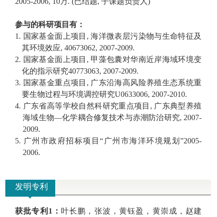
2005-2006, 10
万
.
(
已结题
,
子课题负责人
)
参与的科研项目有：
1.
国家基金面上项目
,
海洋微表层污染物与生命特征及
其环境效应
, 40673062, 2007-2009.
2.
国家基金面上项目
,
甲藻包囊对华南近岸海域环境变
化的指示研究
40773063, 2007-2009.
3.
国家基金重点项目
,
广东沿海高风险养殖生态系统重
要生物过程与环境调控研究
U0633006, 2007-2010.
4.
广东省高等学校自然科研究重点项目
,
广东典型养殖
海域生物
—
化学耦合修复技术与赤潮防治研究
, 2007-
2009.
5.
广州市政府招标项目
“
广州市海洋环境规划
”2005-
2006.
发明专利
获批
专利
1
：
叶长鹏，张波，黄钰盈，黄崇成，赵建