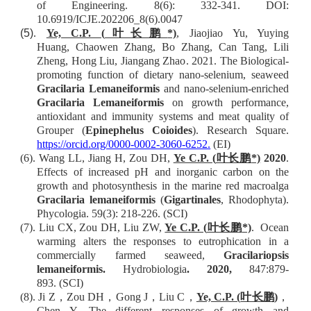
of Engineering
. 8(6): 332-341.
DOI:
10.6919/ICJE.202206_8(6).0047
(5)
.
Ye, C.P. (
叶长鹏
*)
,
Jiaojiao Yu,
Yuying
Huang
,
Chaowen Zhang, Bo Zhang
,
Can Tang
,
Lili
Zheng
,
Hong Liu, Jiangang Zhao
. 2021.
The Biological-
promoting
f
unction of
d
ietary
n
ano-selenium,
s
eaweed
Gracilaria Lemaneiformis
and
n
ano-selenium-enriched
Gracilaria Lemaneiformis
on
g
rowth
p
erformance,
a
ntioxidant and
i
mmunity
s
ystems and
m
eat
q
uality of
Grouper (
Epinephelus Coioides
)
. Research Square.
https://orcid.org/0000-0002-3060-6252.
(EI)
(6).
Wang LL, Jiang H, Zou DH,
Ye C.P. (
叶长鹏
*)
2020
.
Effects of increased pH and inorganic carbon on the
growth and photosynthesis in the marine red macroalga
Gracilaria lemaneiformis
(
Gigartinales
, Rhodophyta).
Phycologia.
59(3): 218-226.
(SCI)
(7).
Liu CX, Zou DH, Liu ZW,
Ye C.P. (
叶长鹏
*)
. Ocean
warming alters the responses to eutrophication in a
commercially farmed seaweed,
Gracilariopsis
lemaneiformis.
Hydrobiologia
.
2020
,
847:879
-
893.
(SCI)
(8).
Ji Z
，
Zou DH
，
Gong J
，
Liu C
，
Ye, C.P. (
叶长鹏
)
，
Chen Y. The different responses of growth and