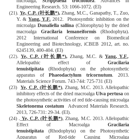
microalga,
Scrippsiella trochoidea
. Advances in
Engineering Research. 53: 1066-1072. (EI)
(21).
Ye, C.P. (
叶长鹏
*
)
,
Zhang, M.C., Ganapathy, T., Zuo,
Y. &
Yang, Y.F.
2012. Photosynthtic inhibition on the
microalga
Dunaliella sallina
(Chlorophyta) by the dried
macroalga
Gracilaria lemaneiformis
(Rhodophyta).
2012 International Conference on Biomedical
Engineering and Biotechnology, iCBEB 2012, art. no.
6245139, 400-404. (EI)
(22).
Ye, C.P. (
叶长鹏
*
)
,
Zhang, M.C. &
Yang, Y.F.
.
Allelopathic effect of
Gracilaria
tenuistipitata
(Rhodophyta) on the photosynthetic
apparatus of
Phaeodactylum tricornutum
. 2013.
Materials Science Forum. 743-744: 725-731 (EI)
(23)
Ye, C.P. (
叶长鹏
*
)
, Zhang, M.C. 2013. Allelopathic
inhibitory effects of the dried macroalga
Ulva pertusa
on
the photosynthetic activities of red tide-causing microalga
Skeletonema costatum
Advanced Materials Research.
2013, 726-731: 29-34. (EI).
(24)
.
Ye, C.P. (
叶长鹏
*
)
, Zhang, M.C. 2013. Allelopathic
Effect of Macroalga
Gracilaria
tenuistipitata
(Rhodophyta) on the Photosynthetic
Apparatus of Red-tide Causing Microalga