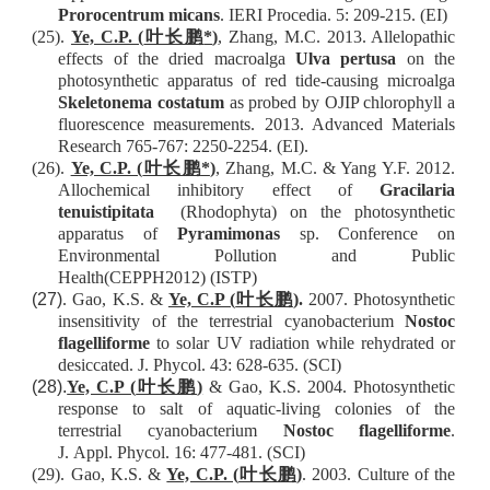
Prorocentrum micans
. IERI Procedia. 5: 209-215. (EI)
(25).
Ye, C.P. (
叶长鹏
*
)
, Zhang, M.C. 2013. Allelopathic
effects of the dried macroalga
Ulva pertusa
on the
photosynthetic apparatus of red tide-causing microalga
Skeletonema costatum
as probed by OJIP chlorophyll a
fluorescence measurements. 2013. Advanced Materials
Research 765-767: 2250-2254
.
(EI)
.
(26).
Ye, C.P. (
叶长鹏
*
)
, Zhang, M.C. & Yang Y.F. 2012.
Allochemical inhibitory effect of
Gracilaria
tenuistipitata
(Rhodophyta) on the photosynthetic
apparatus of
Pyramimonas
sp. Conference on
Environmental Pollution and Public
Health(CEPPH2012) (ISTP)
(27)
. G
a
o, K.S. &
Ye, C.P (
叶长鹏
)
.
2007.
Photosynthetic
insensitivity of the terrestrial cyanobacterium
Nostoc
flagelliforme
to solar UV radiation while rehydrated
or
desiccated
.
J. Phycol. 43: 628-635. (SCI)
(28).
Ye, C.P (
叶长鹏
)
& G
a
o, K.S. 2004.
Photosynthetic
response to salt of aquatic-living colonies of the
terrestrial
cyanobacterium
Nostoc flagelliforme
.
J
.
Appl
.
Phycol
. 16: 477-481. (SCI)
(29).
G
a
o, K.S. &
Ye, C.P. (
叶长鹏
)
. 2003. Culture of the