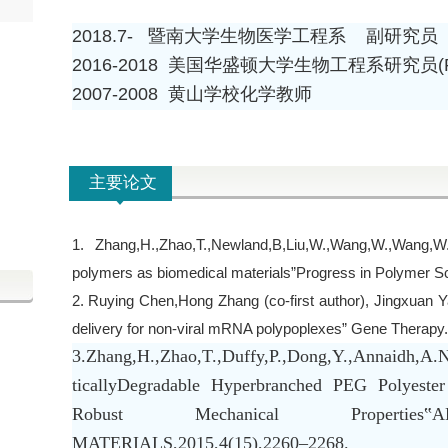
2018.7-
暨南大学生物医学工程系 副研究员
2016-2018 美国华盛顿大学生物工程系研究员(Rese
2007-2008 黄山学校化学教师
主要论文
1. Zhang,H.,Zhao,T.,Newland,B,Liu,W.,Wang,W.,Wang,W.
polymers as biomedical materials”Progress in Polymer 
2. Ruying Chen,Hong Zhang (co-first author), Jingxuan 
delivery for non-viral mRNA polypoplexes” Gene Thera
3.Zhang,H.,Zhao,T.,Duffy,P.,Dong,Y.,Annaidh,A.
ticallyDegradable Hyperbranched PEG Polyeste
Robust Mechanical Propertie
MATERIALS,2015,4(15),2260–2268.