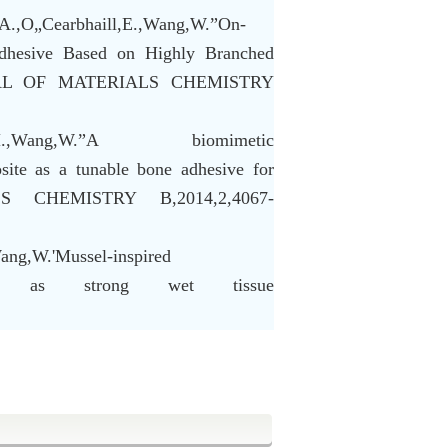
,A.,O„Cearbhaill,E.,Wang,W.”On-
dhesive Based on Highly Branched
URNAL OF MATERIALS CHEMISTRY
Costa,M.,Wang,W.”A biomimetic
site as a tunable bone adhesive for
LS CHEMISTRY B,2014,2,4067-
ang,W.'Mussel-inspired
ymer as strong wet tissue