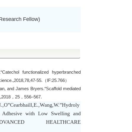
arch Fellow)
“Catechol functionalized hyperbranched
Science.,2018,78,47-55.（IF:25.766）
Yan, and James Bryers.“Scaffold mediated
py.,2018，25，556–567.
N.,O‟Cearbhaill,E.,Wang,W.”Hydroly
r Adhesive with Low Swelling and
s‟ADVANCED HEALTHCARE