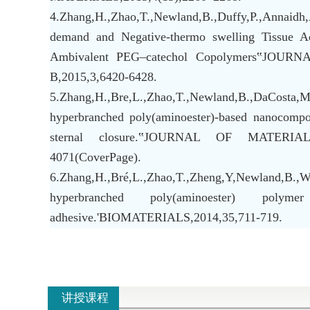
4.Zhang,H.,Zhao,T.,Newland,B.,Duffy,P.,Annaidh
demand and Negative-thermo swelling Tissue A
Ambivalent PEG–catechol Copolymers‟JO
B,2015,3,6420-6428.
5.Zhang,H.,Bre,L.,Zhao,T.,Newland,B.,Da
hyperbranched poly(aminoester)-based nanocompo
sternal closure.‟JOURNAL OF MATERIA
4071(CoverPage).
6.Zhang,H.,Bré,L.,Zhao,T.,Zheng,Y,Newland,B.,W
hyperbranched poly(aminoester) pol
adhesive.'BIOMATERIALS,2014,35,711-719.
讲授课程