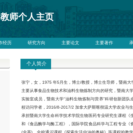
教师个人主页
作经历
研究方向
主要论文
主要著作
个人简介
张宁，女，
1975
年
5
月生，博士
/
教授，博士生导师，暨南大
主要从事食品生物技术和油料生物炼制方向的研究，暨南大
实验室成员，暨南大学“油料生物炼制与营养”科研创新团队
校访问学者，
2016/8-2017/2
加拿大萨斯喀彻温大学农业与
承担暨南大学生命科学技术学院生物医药专业研究生课程《
和《食品酶学与酶工程》，国际学院食品科学与工程专业《
(全英)，全校通识课程《探索生活中油的奥秘》等课程的教