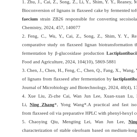
1. Zhu, J., Cai, Z., Song, Z., Li, Y., Shim, Y. Y., Reaney, M
Bioconversion of lignans in flaxseed cake by fermented tof
faecium
strain ZB26 responsible for converting secoisolar
Chemistry, 2024, 457, 140077
2. Feng, C., Wu, Y., Cai, Z., Song, Z., Shim, Y. Y., 
comparative study on flaxseed lignan biotransformation th
fermentation by β‐glucosidase production
Lactiplantibac
Food and Agriculture, 2024, 104(10), 5869-5881
3. Chen, J., Chen, H., Feng, C., Chen, Q., Fang, X., Wang,
of lignans from flaxseed after fermentation by
lactiplanti
Journal of Microbiology and Biotechnology, 2024, 40(4), 1
4. Xue Liu, Zi-zhe Cai, Wan Jun Lee, Xuan-xuan Lu, M
Li,
Ning Zhang
*, Yong Wang*.A practical and fast isol
from flaxseed oil via preparative HPLC with phenyl-hexyl
5. Chaoying Qiu, Mengting Lei, Wan Jun Lee,
Nin
characterization of stable oleofoam based on medium-long 