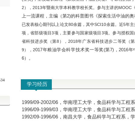
2
），
2013
年暨南大学本科教学校长奖。参与主讲的MOOC
上一流课程，主编（第2)的科普图书《探索生活中油的奥
已发表核心期刊以上论文
80
余篇，其中
SCI10
余篇。近
5
年主
项，省部级项目
3
项，主要参与国家级项目
3
项。参与授权国
省科技进步奖（第8），
2018
年广东省科技进步二等奖（第
017
年粮油学会科学技术奖一等奖
(
第
7)
，
2016
年
9），2
6
）。
34
学习经历
1999/09-2002/06
，华南理工大学，食品科学与工程
1996/09-1999/03
，华南理工大学，食品科学与工程
1992/09-1996/06
，南昌大学，食品科学与工程系，