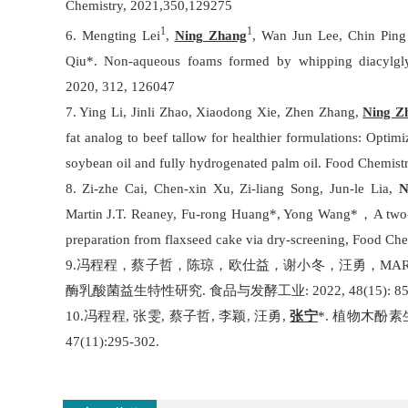
Chemistry, 2021,350,129275
1
1
6. Mengting Lei
,
Ning Zhang
, Wan Jun Lee, Chin Pin
Qiu*. Non-aqueous foams formed by whipping diacylglyc
2020, 312, 126047
7. Ying Li, Jinli Zhao, Xiaodong Xie, Zhen Zhang,
Ning Z
fat analog to beef tallow for healthier formulations: Optimi
soybean oil and fully hydrogenated palm oil. Food Chemist
8. Zi-zhe Cai, Chen-xin Xu, Zi-liang Song, Jun-le Lia,
N
，
Martin J.T. Reaney, Fu-rong Huang*, Yong Wang*
A two
preparation from flaxseed cake via dry-screening, Food Ch
9.
冯程程，蔡子哲，陈琼，欧仕益，谢小冬，汪勇，
MAR
酶乳酸菌益生特性研究
.
食品与发酵工业
: 2022, 48(15): 8
10.
冯程程
,
张雯
,
蔡子哲
,
李颖
,
汪勇
,
张宁
*.
植物木酚素
47(11):295-302.