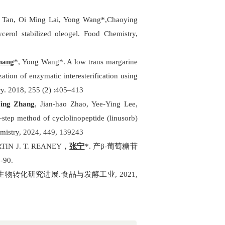
g Tan, Oi Ming Lai, Yong Wang*,Chaoying
erol stabilized oleogel. Food Chemistry,
hang
*, Yong Wang*. A low trans margarine
zation of enzymatic interesterification using
ry. 2018, 255 (2) :405–413
ing Zhang
, Jian-hao Zhao, Yee-Ying Lee,
-step method of cyclolinopeptide (linusorb)
emistry, 2024, 449, 139243
TIN J. T. REANEY
，
张宁
*.
产
β-
葡萄糖苷
5-90.
生物转化研究进展
.
食品与发酵工业
, 2021,