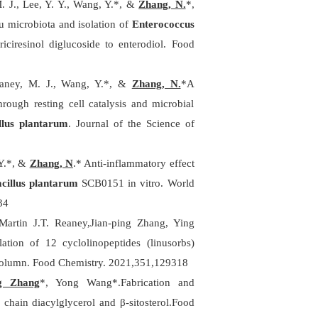
. J., Lee, Y. Y., Wang, Y.
*, &
Zhang, N.
*,
u microbiota and isolation of
Enterococcus
iciresinol diglucoside to enterodiol. Food
Reaney, M. J., Wang, Y.*, &
Zhang, N.
*A
rough resting cell catalysis and microbial
illus plantarum
. Journal of the Science of
 Y.*, &
Zhang, N
.* Anti-inflammatory effect
bacillus plantarum
SCB0151 in vitro. World
34
artin J.T. Reaney,Jian-ping Zhang, Ying
ation of 12 cyclolinopeptides (linusorbs)
 column. Food Chemistry. 2021,351,129318
g Zhang
*, Yong Wang*.Fabrication and
chain diacylglycerol and β-sitosterol.Food