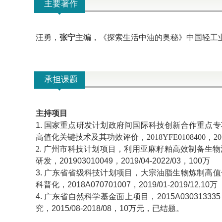
主要著作
汪勇，
张宁
主编，《探索生活中油的奥秘》中国轻工业出
承担课题
主持项目
1.
国家重点研发计划政府间国际科技创新合作重点专
高值化关键技术及其功效评价，
2018YFE0108400
，
20
2. 广州市科技计划项目，利用亚麻籽粕高效制备生
研发，
201903010049
，
2019/04-2022/03
，
100
万
3.
广东省省级科技计划项目，大宗油脂生物炼制高值
科普化，
2018A070701007
，
2019/01-2019/12,10
万
4.
广东省自然科学基金面上项目，
2015A030313335
究，
2015/08-2018/08
，
10
万元，已结题。