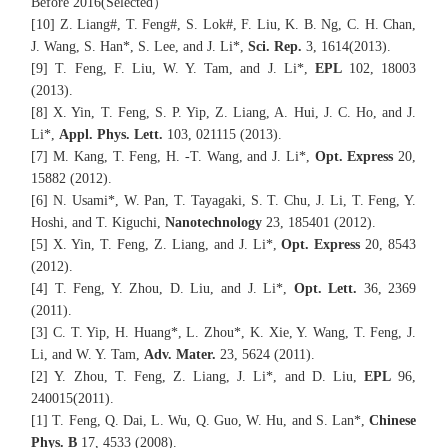
Before 2016(Selected）
[10] Z. Liang#, T. Feng#, S. Lok#, F. Liu, K. B. Ng, C. H. Chan,
J. Wang, S. Han*, S. Lee, and J. Li*,
Sci. Rep.
3, 1614(2013).
[9] T. Feng, F. Liu, W. Y. Tam, and J. Li*,
EPL
102, 18003
(2013).
[8] X. Yin, T. Feng, S. P. Yip, Z. Liang, A. Hui, J. C. Ho, and J.
Li*,
Appl. Phys. Lett.
103, 021115 (2013).
[7] M. Kang, T. Feng, H. -T. Wang, and J. Li*,
Opt. Express
20,
15882 (2012).
[6] N. Usami*, W. Pan, T. Tayagaki, S. T. Chu, J. Li, T. Feng, Y.
Hoshi, and T. Kiguchi,
Nanotechnology
23, 185401 (2012).
[5] X. Yin, T. Feng, Z. Liang, and J. Li*,
Opt. Express
20, 8543
(2012).
[4] T. Feng, Y. Zhou, D. Liu, and J. Li*,
Opt. Lett.
36, 2369
(2011).
[3] C. T. Yip, H. Huang*, L. Zhou*, K. Xie, Y. Wang, T. Feng, J.
Li, and W. Y. Tam,
Adv. Mater.
23, 5624 (2011).
[2] Y. Zhou, T. Feng, Z. Liang, J. Li*, and D. Liu,
EPL
96,
240015(2011).
[1] T. Feng, Q. Dai, L. Wu, Q. Guo, W. Hu, and S. Lan*,
Chinese
Phys. B
17, 4533 (2008).