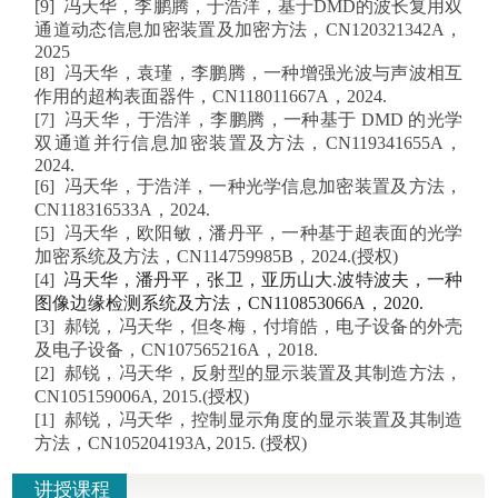
[9] 冯天华，李鹏腾，于浩洋，基于DMD的波长复用双
通道动态信息加密装置及加密方法，CN120321342A，
2025
[8] 冯天华，袁瑾，李鹏腾，一种增强光波与声波相互
作用的超构表面器件，
CN118011667A
，2024.
[7] 冯天华，于浩洋，李鹏腾，一种基于 DMD 的光学
双通道并行信息加密装置及方法，
CN119341655A
，
2024.
[6] 冯天华，于浩洋，一种光学信息加密装置及方法，
CN118316533A，2024.
[5] 冯天华，欧阳敏，潘丹平，一种基于超表面的光学
加密系统及方法，CN114759985B，2024.
(授权
)
[4]
冯天华，潘丹平，张卫，亚历山大.波特波夫，
一种
图像边缘检测系统及方法，CN110853066A，2020.
[3] 郝锐，冯天华，但冬梅，付堉皓，电子设备的外壳
及电子设备，CN107565216A，2018.
[2] 郝锐，冯天华，反射型的显示装置及其制造方法，
CN105159006A, 2015.(授权
)
[1]
郝锐，冯天华，控制显示角度的显示装置及其制造
方法，CN105204193A, 2015. (授权
)
讲授课程