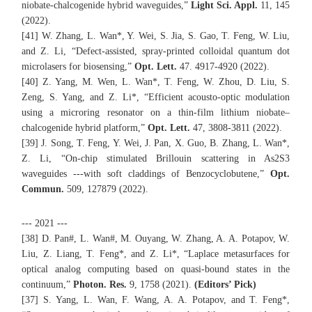
niobate-chalcogenide hybrid waveguides,”
Light Sci. Appl.
11, 145
(2022).
[41] W. Zhang, L. Wan*, Y. Wei, S. Jia, S. Gao, T. Feng, W. Liu,
and Z. Li, “Defect-assisted, spray-printed colloidal quantum dot
microlasers for biosensing,”
Opt. Lett.
47. 4917-4920 (2022).
[40] Z. Yang, M. Wen, L. Wan*, T. Feng, W. Zhou, D. Liu, S.
Zeng, S. Yang, and Z. Li*, “Efficient acousto-optic modulation
using a microring resonator on a thin-film lithium niobate–
chalcogenide hybrid platform,”
Opt. Lett.
47, 3808-3811 (2022).
[39] J. Song, T. Feng, Y. Wei, J. Pan, X. Guo, B. Zhang, L. Wan*,
Z. Li, “On-chip stimulated Brillouin scattering in As2S3
waveguides ---with soft claddings of Benzocyclobutene,”
Opt.
Commun.
509, 127879 (2022).
--- 2021 ---
[38] D. Pan#, L. Wan#, M. Ouyang, W. Zhang, A. A. Potapov, W.
Liu, Z. Liang, T. Feng*, and Z. Li*, “Laplace metasurfaces for
optical analog computing based on quasi-bound states in the
continuum,”
Photon. Res.
9, 1758 (2021).
(Editors’ Pick)
[37] S. Yang, L. Wan, F. Wang, A. A. Potapov, and T. Feng*,