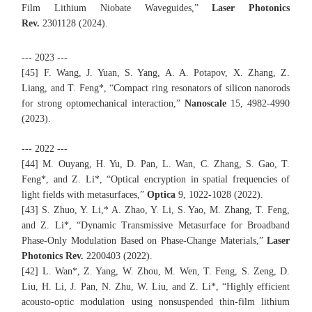
Film Lithium Niobate Waveguides
,”
Laser Photonics
Rev.
2301128 (2024).
--- 2023 ---
[45]
F. Wang, J. Yuan, S. Yang, A. A. Potapov, X. Zhang, Z.
Liang, and T. Feng*,
“Compact ring resonators of silicon nanorods
for strong optomechanical interaction,”
Nanoscale
15, 4982-4990
(2023).
--- 2022 ---
[44] M. Ouyang, H. Yu, D. Pan, L. Wan, C. Zhang, S. Gao, T.
Feng*, and Z. Li*, “Optical encryption in spatial frequencies of
light fields with metasurfaces,”
Optica
9, 1022-1028 (2022).
[43] S. Zhuo, Y. Li,* A. Zhao, Y. Li, S. Yao, M. Zhang, T. Feng,
and Z. Li*, “Dynamic Transmissive Metasurface for Broadband
Phase-Only Modulation Based on Phase-Change Materials,”
Laser
Photonics Rev.
2200403 (2022).
[42] L. Wan*, Z. Yang, W. Zhou, M. Wen, T. Feng, S. Zeng, D.
Liu, H. Li, J. Pan, N. Zhu, W. Liu, and Z. Li*, “Highly efficient
acousto-optic modulation using nonsuspended thin-film lithium