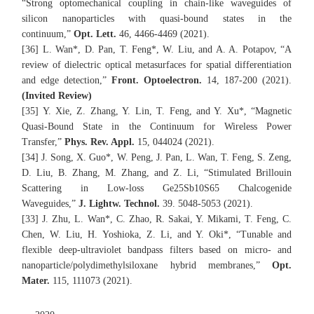
“Strong optomechanical coupling in chain-like waveguides of
silicon nanoparticles with quasi-bound states in the
continuum,”
Opt. Lett.
46, 4466-4469 (2021).
[36] L. Wan*, D. Pan, T. Feng*, W. Liu, and A. A. Potapov, “A
review of dielectric optical metasurfaces for spatial differentiation
and edge detection,”
Front. Optoelectron.
14, 187-200 (2021).
(Invited Review)
[35] Y. Xie, Z. Zhang, Y. Lin, T. Feng, and Y. Xu*, “Magnetic
Quasi-Bound State in the Continuum for Wireless Power
Transfer,”
Phys. Rev. Appl.
15, 044024 (2021).
[34] J. Song, X. Guo*, W. Peng, J. Pan, L. Wan, T. Feng, S. Zeng,
D. Liu, B. Zhang, M. Zhang, and Z. Li, “Stimulated Brillouin
Scattering in Low-loss Ge25Sb10S65 Chalcogenide
Waveguides,”
J. Lightw. Technol.
39. 5048-5053 (2021).
[33] J. Zhu, L. Wan*, C. Zhao, R. Sakai, Y. Mikami, T. Feng, C.
Chen, W. Liu, H. Yoshioka, Z. Li, and Y. Oki*, “Tunable and
flexible deep-ultraviolet bandpass filters based on micro- and
nanoparticle/polydimethylsiloxane hybrid membranes,”
Opt.
Mater.
115, 111073 (2021).