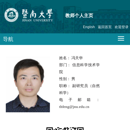
教师个人主页
English
返回首页
欢迎登录
导航
姓名：
冯天华
部门：
信息科学技术学
院
性别：
男
职称：
副研究员（自然
科学）
电子邮箱：
thfeng@jnu.edu.cn