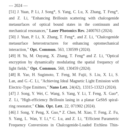
--- 2024 ---
[51] J. Yuan, P. Li, J. Song*, S. Yang, C. Lu, X. Zhang, T. Feng*,
and Z. Li, “Enhancing Brillouin scattering with chalcogenide
metasurfaces of optical bound states in the continuum and
mechanical resonances,”
Laser Photonics Rev.
2400763 (2024).
[50]
J. Yuan, P. Li, X. Zhang, T. Feng*, and Z. Li, “Chalcogenide
metasurface heterostructures for enhancing optomechanical
interaction
,”
Opt. Commun.
563, 130599 (2024).
[49] H. Yu, M. Ouyang, X. Zhang, T. Feng* and Z. Li, “Optical
encryption by dynamically modulating the spatial frequency of
light fields
,”
Opt. Commun.
560, 130459 (2024).
[48] R. Yao, H. Sugimoto, T. Feng, M. Fujii, S. Liu, X. Li, S.
Lan, and G.-C. Li, “Achieving Ideal Magnetic Light Emission with
Electric-Type Emitters,”
Nano Lett.
24(42), 13315-13323 (2024).
[47] J. Song, Y. Wei, C. Wang, S. Yang, Y. Li, T. Feng, X. Guo*,
Z. Li, “High-efficiency Brillouin lasing in a planar GeSbS spiral-
ring resonator,”
Chin. Opt. Lett.
22, 071902 (2024).
[46] J. Song, Y. Peng, X. Guo,* Z. Chen, M. Xiao, T. Feng, Z. Fu,
S. Yang, L. Wan, Y. Li,* C. Lu, and Z. Li, “Efficient Parametric
Frequency Conversions in Chalcogenide-Loaded Etchless Thin-