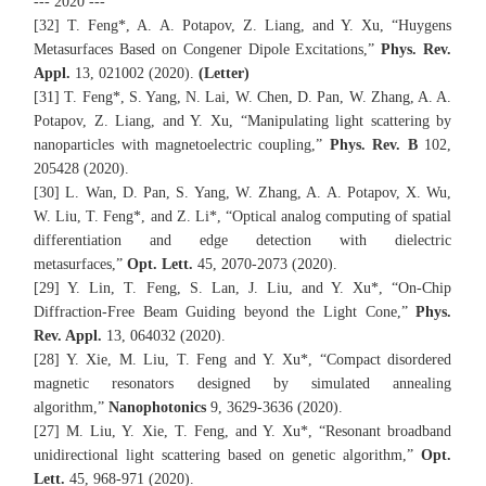
--- 2020 ---
[32] T. Feng*, A. A. Potapov, Z. Liang, and Y. Xu, “Huygens
Metasurfaces Based on Congener Dipole Excitations,”
Phys. Rev.
Appl.
13, 021002 (2020).
(Letter)
[31] T. Feng*, S. Yang, N. Lai, W. Chen, D. Pan, W. Zhang, A. A.
Potapov, Z. Liang, and Y. Xu, “Manipulating light scattering by
nanoparticles with magnetoelectric coupling,”
Phys. Rev. B
102,
205428 (2020).
[30] L. Wan, D. Pan, S. Yang, W. Zhang, A. A. Potapov, X. Wu,
W. Liu, T. Feng*, and Z. Li*, “Optical analog computing of spatial
differentiation and edge detection with dielectric
metasurfaces,”
Opt. Lett.
45, 2070-2073 (2020).
[29] Y. Lin, T. Feng, S. Lan, J. Liu, and Y. Xu*, “On-Chip
Diffraction-Free Beam Guiding beyond the Light Cone,”
Phys.
Rev. Appl.
13, 064032 (2020).
[28] Y. Xie, M. Liu, T. Feng and Y. Xu*, “Compact disordered
magnetic resonators designed by simulated annealing
algorithm,”
Nanophotonics
9, 3629-3636 (2020).
[27] M. Liu, Y. Xie, T. Feng, and Y. Xu*, “Resonant broadband
unidirectional light scattering based on genetic algorithm,”
Opt.
Lett.
45, 968-971 (2020).