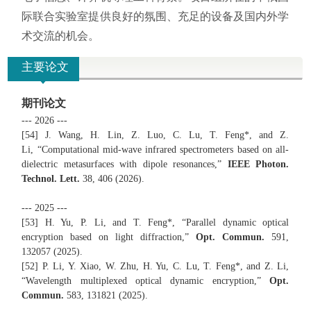
际联合实验室提供良好的氛围、充足的设备及国内外学
术交流的机会。
主要论文
期刊论文
--- 2026 ---
[54] J. Wang, H. Lin, Z. Luo, C. Lu, T. Feng*, and Z.
Li,
“Computational mid-wave infrared spectrometers based on all-
dielectric metasurfaces with dipole resonances,”
IEEE Photon.
Technol. Lett.
38, 406 (2026).
--- 2025 ---
[53] H. Yu, P. Li, and T. Feng*,
“Parallel dynamic optical
encryption based on light diffraction,”
Opt. Commun.
591,
132057 (2025).
[52] P. Li, Y. Xiao, W. Zhu, H. Yu, C. Lu, T. Feng*, and Z. Li,
“Wavelength multiplexed optical dynamic encryption,”
Opt.
Commun.
583, 131821 (2025).