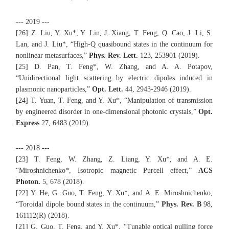
--- 2019 ---
[26] Z. Liu, Y. Xu*, Y. Lin, J. Xiang, T. Feng, Q. Cao, J. Li, S.
Lan, and J. Liu*, “High-Q quasibound states in the continuum for
nonlinear metasurfaces,”
Phys. Rev. Lett.
123, 253901 (2019).
[25] D. Pan, T. Feng*, W. Zhang, and A. A. Potapov,
“Unidirectional light scattering by electric dipoles induced in
plasmonic nanoparticles,”
Opt. Lett.
44, 2943-2946 (2019).
[24] T. Yuan, T. Feng, and Y. Xu*, “Manipulation of transmission
by engineered disorder in one-dimensional photonic crystals,”
Opt.
Express
27, 6483 (2019).
--- 2018 ---
[23] T. Feng, W. Zhang, Z. Liang, Y. Xu*, and A. E.
“Miroshnichenko*, Isotropic magnetic Purcell effect,”
ACS
Photon.
5, 678 (2018).
[22] Y. He, G. Guo, T. Feng, Y. Xu*, and A. E. Miroshnichenko,
“Toroidal dipole bound states in the continuum,”
Phys. Rev. B
98,
161112(R) (2018).
[21] G. Guo, T. Feng, and Y. Xu*, “Tunable optical pulling force