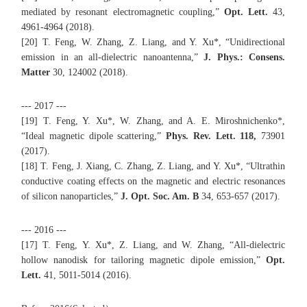
mediated by resonant electromagnetic coupling,”
Opt. Lett.
43,
4961-4964 (2018).
[20] T. Feng, W. Zhang, Z. Liang, and Y. Xu*, “Unidirectional
emission in an all-dielectric nanoantenna,”
J. Phys.: Consens.
Matter
30, 124002 (2018).
--- 2017 ---
[19] T. Feng, Y. Xu*, W. Zhang, and A. E. Miroshnichenko*,
“Ideal magnetic dipole scattering,”
Phys. Rev. Lett. 118,
73901
(2017).
[18] T. Feng, J. Xiang, C. Zhang, Z. Liang, and Y. Xu*, “Ultrathin
conductive coating effects on the magnetic and electric resonances
of silicon nanoparticles,”
J. Opt. Soc. Am. B
34, 653-657 (2017).
--- 2016 ---
[17] T. Feng, Y. Xu*, Z. Liang, and W. Zhang, “All-dielectric
hollow nanodisk for tailoring magnetic dipole emission,”
Opt.
Lett.
41, 5011-5014 (2016).