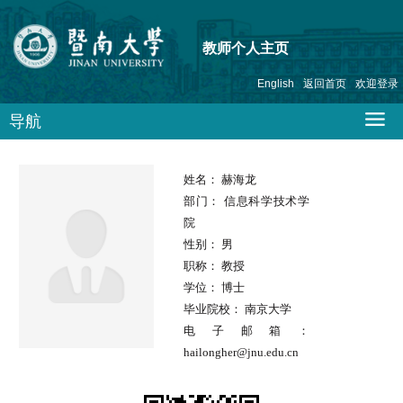
教师个人主页
English
返回首页
欢迎登录
导航
姓名：
赫海龙
部门：
信息科学技术学
院
性别：
男
职称：
教授
学位：
博士
毕业院校：
南京大学
电子邮箱：
hailongher@jnu.edu.cn