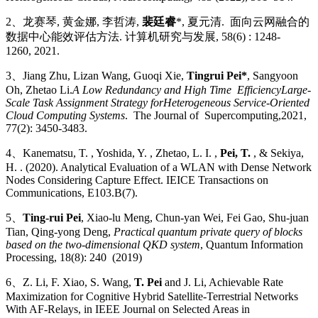
2、龙赛琴
,
黄金娜
,
李哲涛
,
裴廷睿
*,
夏元清
.
面向云网融合的
数据中心能效评估方法
.
计算机研究与发展
, 58(6) : 1248-
1260, 2021.
3、Jiang Zhu, Lizan Wang, Guoqi Xie,
Tingrui Pei*
, Sangyoon
Oh, Zhetao Li.
A Low Redundancy and High Time EfficiencyLarge-
Scale Task Assignment Strategy forHeterogeneous Service-Oriented
Cloud Computing Systems
. The Journal of Supercomputing,2021,
77(2): 3450-3483.
4、Kanematsu, T. , Yoshida, Y. , Zhetao, L. I. ,
Pei, T.
, & Sekiya,
H. . (2020). Analytical Evaluation of a WLAN with Dense Network
Nodes Considering Capture Effect. IEICE Transactions on
Communications, E103.B(7).
5、
Ting-rui Pei
, Xiao-lu Meng, Chun-yan Wei, Fei Gao, Shu-juan
Tian, Qing-yong Deng,
Practical quantum private query of blocks
based on the two-dimensional QKD system
, Quantum Information
Processing, 18(8): 240 (201
9)
6、Z. Li, F. Xiao, S. Wang,
T. Pei
and J. Li, Achievable Rate
Maximization for Cognitive Hybrid Satellite-Terrestrial Networks
With AF-Relays, in IEEE Journal on Selected Areas in