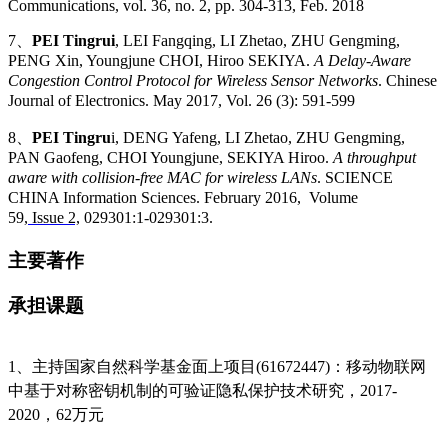
Communications, vol. 36, no. 2, pp. 304-313, Feb. 2018
7、
PEI Tingrui
, LEI Fangqing, LI Zhetao, ZHU Gengming,
PENG Xin, Youngjune CHOI, Hiroo SEKIYA.
A Delay-Aware
Congestion Control Protocol for Wireless Sensor Networks
. Chinese
Journal of Electronics.
May 2017, Vol. 26 (3): 591-599
8、
PEI Tingru
i, DENG Yafeng,
LI Zhetao, ZHU Gengming,
PAN Gaof
eng, CHOI Youngjune, SEKIYA Hiroo.
A throughput
aware with collision-free MAC for wireless LANs
. SCIENCE
CHINA Information S
cien
ce
s. February 2016, Volume
59,
Issue 2,
029301:1-029301:3.
主要著作
承担课题
1
、主持国家自然科学基金面上项目
(61672447)
：移动物联网
中基于对称密钥机制的可验证隐私保护技术研究，
2017-
2020
，
62
万元