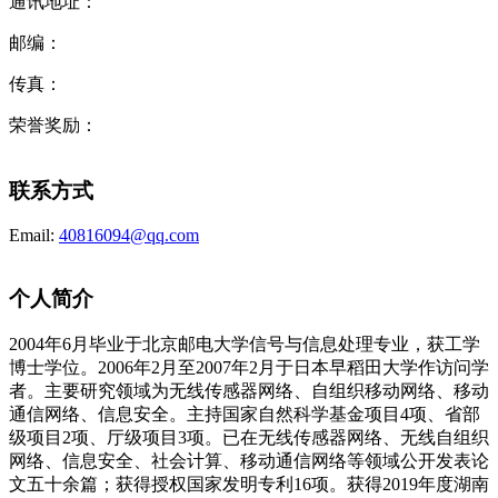
通讯地址：
邮编：
传真：
荣誉奖励：
联系方式
Email:
40816094@qq.com
个人简介
2004
年
6
月毕业于北京邮电大学信号与信息处理专业，获工学
博士学位。
2006
年
2
月至
2007
年
2
月于日本早稻田大学作访问学
者。主要研究领域为无线传感器网络
、自组织移动网络
、移动
通信网络、信息安全。主持国家自然科学基金项目
4
项、省部
级项目
2
项、厅级项目
3
项
。已在无线传感器网络、无线自组织
网络、信息安全、社会计算、移动通信网络等领域公开发表论
文五十余篇
；获得授权国家发明专利
16
项。获得
2019
年度湖南