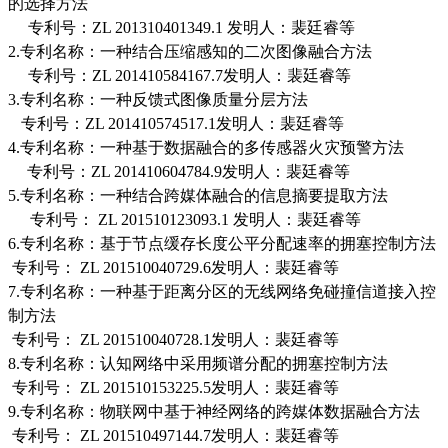
的选择方法
专利号：
ZL 201310401349.1
发明人：裴廷睿
等
2.
专利名称：
一种结合压缩感知的二次图像融合方法
专利号
：
ZL 201410584167.7
发明人：裴廷睿
等
3.
专利名称：
一种反馈式图像质量分层方法
专利号
：
ZL 201410574517.1
发明人：裴廷睿
等
4.
专利名称：
一种基于数据融合的多传感器火灾预警方法
专利号
：
ZL 201410604784.9
发明人：裴廷睿
等
5.
专利名称：
一种结合跨媒体融合的信息摘要提取方法
专利号：
ZL 201510123093.1
发明人：裴廷睿
等
6.
专利名称：
基于节点缓存长度公平分配速率的拥塞控制方法
专利号：
ZL 201510040729.6
发明人：裴廷睿等
7.
专利名称：
一种基于距离分区的无线网络免碰撞信道接入控
制方法
专利号：
ZL 201510040728.1
发明人：裴廷睿
等
8.
专利名称：
认知网络中采用频谱分配的拥塞控制方法
专利号：
ZL 201510153225.5
发明人：裴廷睿
等
9.
专利名称：
物联网中基于神经网络的跨媒体数据融合方法
专利号：
ZL 201510497144.7
发明人：裴廷睿
等