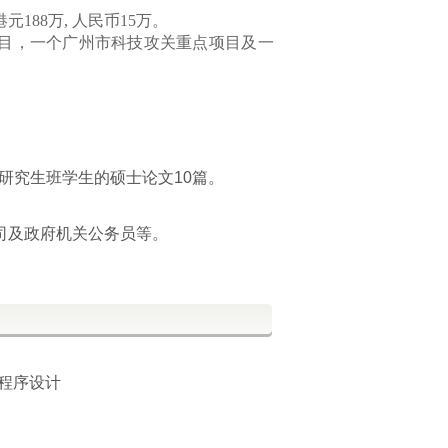
港元
188
万
,
人民币
15
万。
目，一个广州市科技攻关重点项目及一
成研究生班学生的硕士论文10篇。
司及政府机关公务员等。
言程序设计